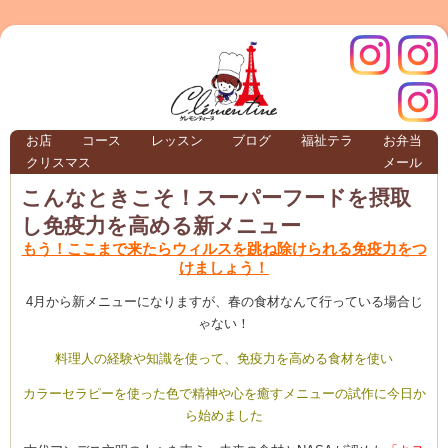
クレモ
インス
お店
コース
レッスン
ブログ
福祉テラ
お弁当
クリスマス
メール
TERRA
こんなときこそ！スーパーフードを摂取
し免疫力を高める新メニュー
クレモンティーヌ – 新百合ヶ丘の料理教
もう！ここまで来たらウィルスを跳ね除けられる免疫力をつ
けましょう！
4月から新メニューになりますが、春の食材なんて行っている場合じ
ゃない！
ンティ
タグラ
料理人の経験や知識を使って、免疫力を高める食材を使い
テラ
カラーセラピーを使った色で精神や心を癒すメニューの試作に今日か
ら始めました