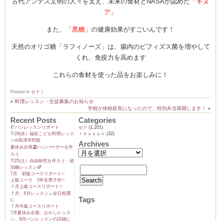
古代アンデス文明の人々を支え、未来の食材とNASAが認めた
「キヌ
ア」
また、
「黒糖」
の健康効果がすごいんです！
ーヌ
ム
天然のオリゴ糖「ラフィノーズ」は、腸内のビフィズス菌を増やして
くれ、免疫力を高めます
インス
これらの食材を使った品をお楽しみに！
Posted in
セド
|
室・テイクアウト Clémentine (produced
«
料理レッスン・生徒募集のお知らせ
学校が休校延長になったので、特別弁当再開します！
»
Recent Posts
Categories
🥐パンレッスンリポート
セド
(1,201)
7/29(水）福祉こども料理レッス
ｌｅｓｓｏｎ
(32)
ンin高津市民館
Archives
夏休み企画🏖️ハンバーガーを作
ろう
7/25(土）自由研究を作ろう・琥
タグラ
珀糖レッスン🌈
7月 初級コースリポート✨️
上級コース 5年生男子作✨️
７月上級コースリポート✨️
７月、8月レッスン→全日程🈵
Tags
に
７月中級コースリポート
7月夏休み企画、おかしレッス
ン、8月パンレッスンの詳細に