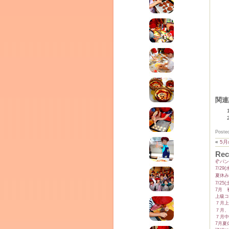
テラ
クレモンティーヌ – 新百合ヶ丘の料理教
ム
ーヌ
関連
インス
Poste
«
5
Rec
🥐パ
7/2
夏休み
7/2
7月 
上級コ
７月上
タグラ
７月、
室・テイクアウト Clémentine (produced
７月中
7月夏