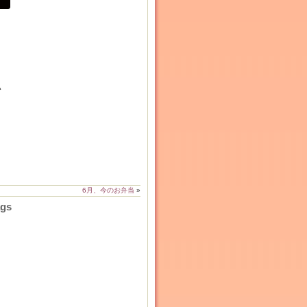
い
6月、今のお弁当
»
ags