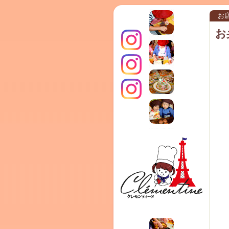
お
お
インス
クレモ
TERRA
タグラ
ンティ