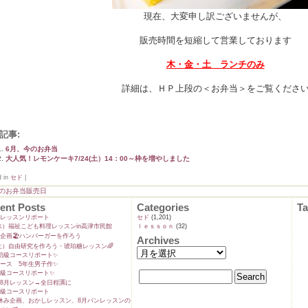
現在、大変申し訳ございませんが、
販売時間を短縮して営業しております
木・金・土 ランチのみ
詳細は、ＨＰ上段の＜お弁当＞をご覧くださ
記事:
6月、今のお弁当
大人気！レモンケーキ7/24(土）14：00～枠を増やしました
d in
セド
|
月のお弁当販売日
ent Posts
Categories
T
ンレッスンリポート
セド
(1,201)
9(水）福祉こども料理レッスンin高津市民館
ｌｅｓｓｏｎ
(32)
企画🏖️ハンバーガーを作ろう
Archives
5(土）自由研究を作ろう・琥珀糖レッスン🌈
初級コースリポート✨️
ース 5年生男子作✨️
級コースリポート✨️
8月レッスン→全日程🈵に
級コースリポート
休み企画、おかしレッスン、8月パンレッスンの