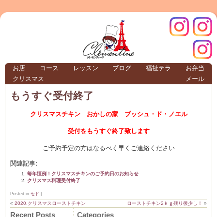
クレモ
インス
お店
コース
レッスン
ブログ
福祉テラ
お弁当
クリスマス
メール
TERRA
もうすぐ受付終了
クリスマスチキン おかしの家 ブッシュ・ド・ノエル
クレモンティーヌ – 新百合ヶ丘の料理教
受付をもうすぐ終了致します
ご予約予定の方はなるべく早くご連絡ください
ンティ
タグラ
関連記事:
毎年恒例！クリスマスチキンのご予約日のお知らせ
クリスマス料理受付終了
テラ
Posted in
セド
|
«
2020.クリスマスローストチキン
ローストチキン2ｋｇ残り後少し！
»
Recent Posts
Categories