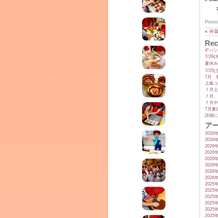
テラ
クレモンティーヌ – 新百合ヶ丘の料理教
Poste
«
外
Rec
🥐パ
ム
7/2
夏休み
7/2
ーヌ
7月 
上級コ
７月上
７月、
インス
７月中
7月夏
詳細に
ア
2026
2026
2026
2026
2026
2026
2026
2026
2025
2025
タグラ
2025
2025
室・テイクアウト Clémentine (produced
2025
2025