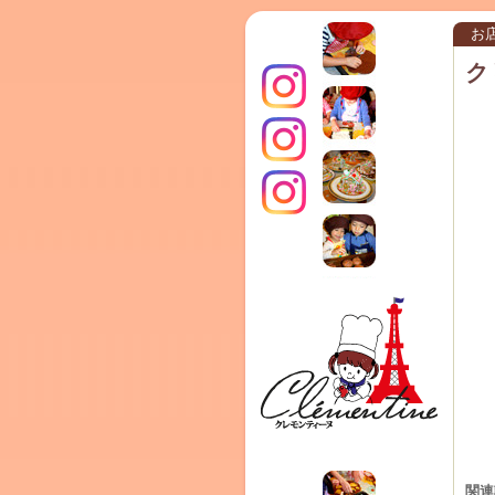
お
ク
インス
クレモ
TERRA
タグラ
ンティ
関連