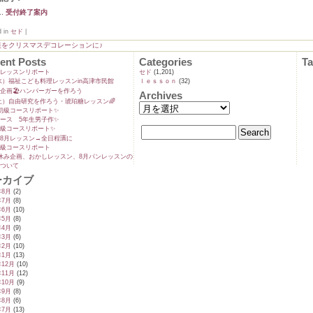
受付終了案内
d in
セド
|
装をクリスマスデコレーションに♪
ent Posts
Categories
T
ンレッスンリポート
セド
(1,201)
9(水）福祉こども料理レッスンin高津市民館
ｌｅｓｓｏｎ
(32)
企画🏖️ハンバーガーを作ろう
Archives
5(土）自由研究を作ろう・琥珀糖レッスン🌈
初級コースリポート✨️
ース 5年生男子作✨️
級コースリポート✨️
8月レッスン→全日程🈵に
級コースリポート
休み企画、おかしレッスン、8月パンレッスンの
ついて
ーカイブ
年8月
(2)
年7月
(8)
年6月
(10)
年5月
(8)
年4月
(9)
年3月
(6)
年2月
(10)
年1月
(13)
年12月
(10)
年11月
(12)
年10月
(9)
年9月
(8)
年8月
(6)
年7月
(13)