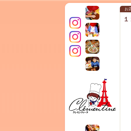
お
１
インス
クレモ
TERRA
タグラ
ンティ