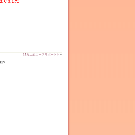
じまりました
11月上級コースリポート✨
»
ags