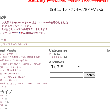
本日11/15(月)〜公式LINEご登録者さまの先行予約がは
詳細は、[レッスン]をご覧ください🙇
記事:
大人気！レモンケーキ7/24(土）14：00～枠を増やしました
11月スマイルスイートポテト
1月おかしレッスン再開スタートします！
マーブルケーキ
4/24(土)まだ空きあり
d in
セド
|
クリスマスチキン＆レッスン
ent Posts
Categories
T
ンレッスンリポート
セド
(1,201)
9(水）福祉こども料理レッスンin高津市民館
ｌｅｓｓｏｎ
(32)
企画🏖️ハンバーガーを作ろう
Archives
5(土）自由研究を作ろう・琥珀糖レッスン🌈
初級コースリポート✨️
ース 5年生男子作✨️
級コースリポート✨️
8月レッスン→全日程🈵に
級コースリポート
休み企画、おかしレッスン、8月パンレッスンの
ついて
ーカイブ
年8月
(2)
年7月
(8)
年6月
(10)
年5月
(8)
年4月
(9)