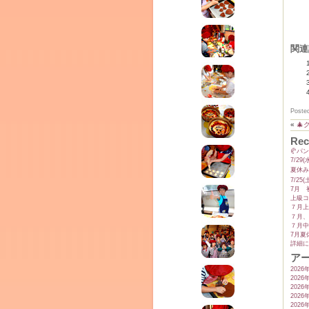
テラ
クレモンティーヌ – 新百合ヶ丘の料理教
関連
ム
ーヌ
Poste
«

Rec
インス
🥐パ
7/2
夏休み
7/2
7月 
上級コ
７月上
７月、
７月中
7月夏
詳細に
ア
2026
タグラ
2026
2026
室・テイクアウト Clémentine (produced
2026
2026