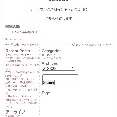
🍀🍀🍀🍀🍀🍀
オードブルの詳細もチキンと同じ日に
お知らせ致します
ム
関連記事:
5月のお弁当販売日
by CEDO)
Posted in
セド
|
«
11月上級コースリポート✨
12月クリスマスおかしレッスン✨
»
Recent Posts
Categories
🥐パンレッスンリポート
セド
(1,201)
7/29(水）福祉こども料理レッス
ｌｅｓｓｏｎ
(32)
ンin高津市民館
Archives
夏休み企画🏖️ハンバーガーを作
ろう
7/25(土）自由研究を作ろう・琥
珀糖レッスン🌈
7月 初級コースリポート✨️
上級コース 5年生男子作✨️
７月上級コースリポート✨️
７月、8月レッスン→全日程🈵
Tags
に
７月中級コースリポート
7月夏休み企画、おかしレッス
ン、8月パンレッスンの詳細に
ついて
アーカイブ
2026年8月
(2)