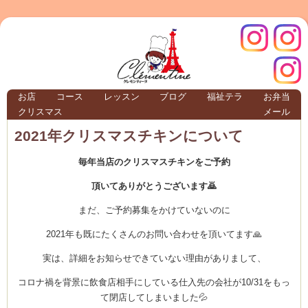
クレモ
インス
お店
コース
レッスン
ブログ
福祉テラ
お弁当
クリスマス
メール
TERRA
2021年クリスマスチキンについて
毎年当店のクリスマスチキンをご予約
クレモンティーヌ – 新百合ヶ丘の料理教
頂いてありがとうございます🙇
まだ、ご予約募集をかけていないのに
ンティ
タグラ
2021年も既にたくさんのお問い合わせを頂いてます🙏
実は、詳細をお知らせできていない理由がありまして、
テラ
コロナ禍を背景に飲食店相手にしている仕入先の会社が10/31をもっ
て閉店してしまいました💦