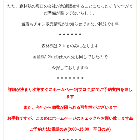
ただ、森林鶏の窓口の会社が急遽販売することになったそうですがま
だ準備が整ってないらしく、
当店もチキン販売情報がお知らせできない状態です🙇
ーヌ
ム
＊＊＊＊＊＊
インス
森林鶏は２ｋｇのみになります
国産鶏1.2kgの仕入れ先も同じでしたので
室・テイクアウト Clémentine (produced
今探しております💦
＊＊＊＊＊＊＊
詳細が決まり次第すぐにホームページ[ブログ]にてご予約案内を致し
ます
タグラ
また、今年から個数が限られる可能性がございます
お手数ですが、こまめにホームページのチェックをお願い致します🙇
ご予約方法:電話のみ(9:00~15:00 平日のみ)