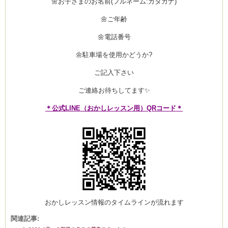
🌼お子さまのお名前(フルネーム:カタカナ)
🌼ご年齢
🌼電話番号
ム
🌼駐車場を使用かどうか?
ご記入下さい
by CEDO)
ご連絡お待ちしてます✨
＊公式LINE（おかしレッスン用）QRコード＊
おかしレッスン情報のタイムラインが流れます
関連記事: