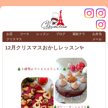
クレモ
インス
お店
コース
レッスン
ブログ
福祉テラ
お弁当
クリスマス
メール
TERRA
12月クリスマスおかしレッスン✨
クレモンティーヌ – 新百合ヶ丘の料理教
ンティ
タグラ
テラ