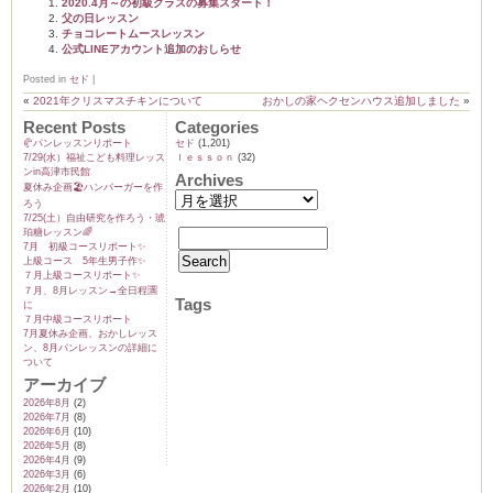
2020.4月～の初級クラスの募集スタート！
父の日レッスン
チョコレートムースレッスン
公式LINEアカウント追加のおしらせ
Posted in
セド
|
«
2021年クリスマスチキンについて
おかしの家ヘクセンハウス追加しました
»
Recent Posts
Categories
🥐パンレッスンリポート
セド
(1,201)
7/29(水）福祉こども料理レッス
ｌｅｓｓｏｎ
(32)
ンin高津市民館
Archives
夏休み企画🏖️ハンバーガーを作
ろう
7/25(土）自由研究を作ろう・琥
珀糖レッスン🌈
7月 初級コースリポート✨️
上級コース 5年生男子作✨️
７月上級コースリポート✨️
７月、8月レッスン→全日程🈵
Tags
に
７月中級コースリポート
7月夏休み企画、おかしレッス
ン、8月パンレッスンの詳細に
ついて
アーカイブ
2026年8月
(2)
2026年7月
(8)
2026年6月
(10)
2026年5月
(8)
2026年4月
(9)
2026年3月
(6)
2026年2月
(10)