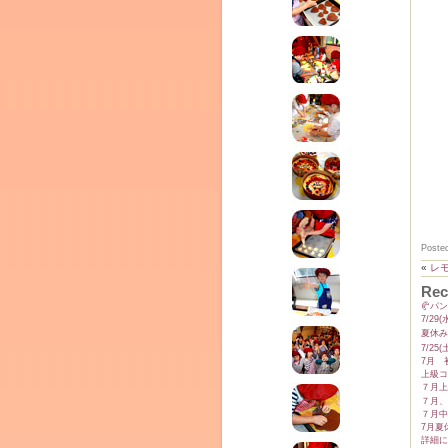
テラ
クレモンティーヌ – 新百合ヶ丘の料理教
ム
ーヌ
インス
Poste
«
レ
Rec
🥐パ
7/2
夏休み
7/2
7月 
上級コ
７月上
７月、
タグラ
７月中
室・テイクアウト Clémentine (produced
7月夏
詳細に