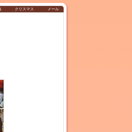
当
クリスマス
メール