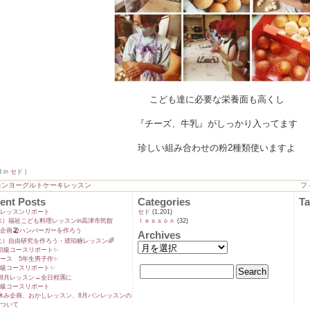
こども達に必要な栄養面も高くし
『チーズ、牛乳』がしっかり入ってます
珍しい組み合わせの粉2種類使いますよ
d in
セド
|
モンヨーグルトケーキレッスン
フ
ent Posts
Categories
T
ンレッスンリポート
セド
(1,201)
9(水）福祉こども料理レッスンin高津市民館
ｌｅｓｓｏｎ
(32)
企画🏖️ハンバーガーを作ろう
Archives
5(土）自由研究を作ろう・琥珀糖レッスン🌈
初級コースリポート✨️
ース 5年生男子作✨️
級コースリポート✨️
8月レッスン→全日程🈵に
級コースリポート
休み企画、おかしレッスン、8月パンレッスンの
ついて