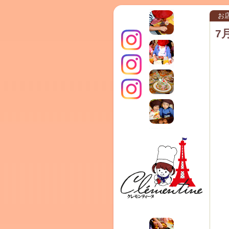
お
7
インス
クレモ
TERRA
タグラ
ンティ