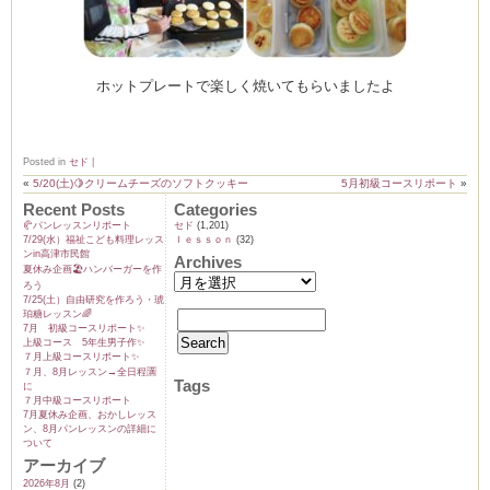
ホットプレートで楽しく焼いてもらいましたよ
Posted in
セド
|
«
5/20(土)🍋クリームチーズのソフトクッキー
5月初級コースリポート
»
Recent Posts
Categories
🥐パンレッスンリポート
セド
(1,201)
7/29(水）福祉こども料理レッス
ｌｅｓｓｏｎ
(32)
ンin高津市民館
Archives
夏休み企画🏖️ハンバーガーを作
ろう
7/25(土）自由研究を作ろう・琥
珀糖レッスン🌈
7月 初級コースリポート✨️
上級コース 5年生男子作✨️
７月上級コースリポート✨️
７月、8月レッスン→全日程🈵
Tags
に
７月中級コースリポート
7月夏休み企画、おかしレッス
ン、8月パンレッスンの詳細に
ついて
アーカイブ
2026年8月
(2)