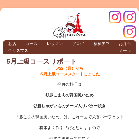
クレモ
インス
お店
コース
レッスン
ブログ
福祉テラ
お弁当
クリスマス
メール
TERRA
5月上級コースリポート
5/22（月）から
５月上級コーススタートしました
クレモンティーヌ – 新百合ヶ丘の料理教
今月の料理は
◎豚こま肉の韓国風いため
ンティ
タグラ
◎新じゃがいものチーズ入りバター焼き
「豚こまの韓国風いため」は、これ一品で栄養パーフェクト
テラ
将来よく作る品だと思いますので
◎豚こま肉ってなに？