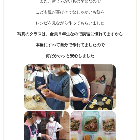
また、新じゃがいもの季節なので
こども達が喜びそうなじゃがいも餅を
レシピを見ながら作ってもらいました
ム
写真のクラスは、全員６年生なので調理に慣れてますから
本当にすべて自分で作れてましたので
by CEDO)
何だかホッと安心しました