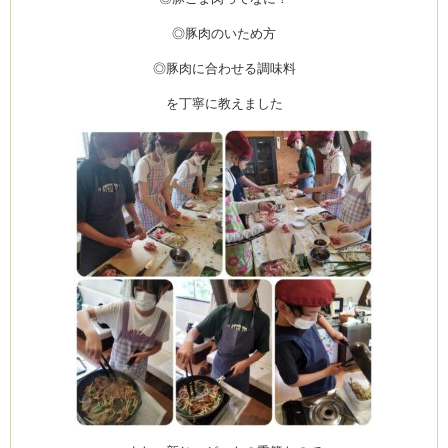
◎豚肉のいため方
◎豚肉に合わせる調味料
ーヌ
ム
を丁寧に教えました
インス
室・テイクアウト Clémentine (produced
タグラ