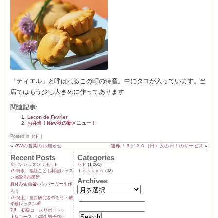
ーヌ
ム
インス
「ティエル」と呼ばれるこの町の特産。中にタコが入っています。当
店ではもう少し大きめに作ってあります
室・テイクアウト Clémentine (produced
関連記事:
Lecon de Fevrier
お弁当！New秋の新メニュー！
Posted in
セド
|
«
GWの営業のお知らせ
速報！６／２０（日）父の日！のサービス
»
Recent Posts
Categories
タグラ
🥐パンレッスンリポート
セド
(1,201)
7/29(水）福祉こども料理レッス
ｌｅｓｓｏｎ
(32)
ンin高津市民館
Archives
夏休み企画🏖️ハンバーガーを作
ろう
7/25(土）自由研究を作ろう・琥
珀糖レッスン🌈
7月 初級コースリポート✨️
上級コース 5年生男子作✨️