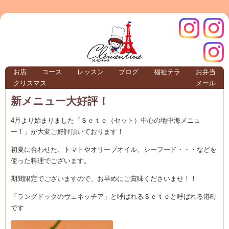
クレモ
インス
お店
コース
レッスン
ブログ
福祉テラ
お弁当
クリスマス
メール
TERRA
新メニュー大好評！
4月より始まりました「Ｓｅｔｅ（セット）中心の地中海メニュ
クレモンティーヌ – 新百合ヶ丘の料理教
ー！」が大変ご好評頂いております！
初夏に合わせた、トマトやオリーブオイル、シーフード・・・などを
使った料理でございます。
ンティ
タグラ
期間限定でございますので、お早めにご賞味くださいませ！！
テラ
「ラングドックのヴェネッチア」と呼ばれるＳｅｔｅと呼ばれる港町
です