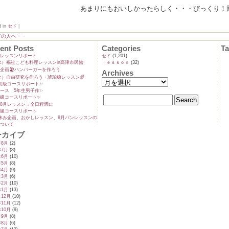
あまりにもおいしかったらしく・・・びっくり！
d in
セド
|
ての人へ・・
ent Posts
Categories
T
ンレッスンリポート
セド
(1,201)
9(水）福祉こども料理レッスンin高津市民館
ｌｅｓｓｏｎ
(32)
企画🏖️ハンバーガーを作ろう
Archives
5(土）自由研究を作ろう・琥珀糖レッスン🌈
初級コースリポート✨️
ース 5年生男子作✨️
級コースリポート✨️
8月レッスン→全日程🈵に
級コースリポート
休み企画、おかしレッスン、8月パンレッスンの
ついて
ーカイブ
年8月
(2)
年7月
(8)
年6月
(10)
年5月
(8)
年4月
(9)
年3月
(6)
年2月
(10)
年1月
(13)
年12月
(10)
年11月
(12)
年10月
(9)
年9月
(8)
年8月
(6)