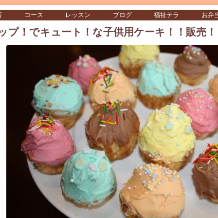
店
コース
レッスン
ブログ
福祉テラ
お弁
ップ！でキュート！な子供用ケーキ！！販売！