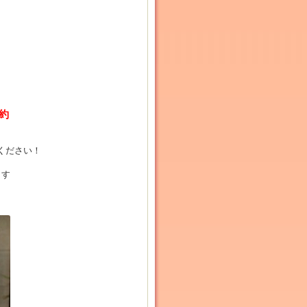
約
ください！
ます