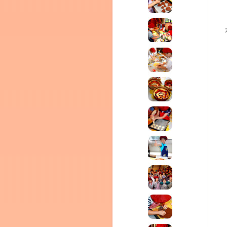
テラ
クレモンティーヌ – 新百合ヶ丘の料理教
ム
ーヌ
インス
タグラ
室・テイクアウト Clémentine (produced