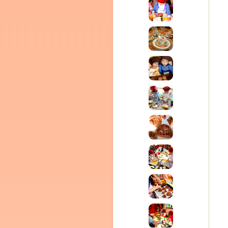
ム
by CEDO)