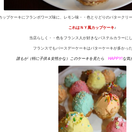
カップケーキにフランボワーズ味に、レモン味・・色とりどりのバタークリ
これはＮＹ風カップケーキ
♪
当店らしく・・色をフランス人が好きなパステルカラーに
フランスでもバースデーケーキはバターケーキが多かっ
誰もが（特に子供＆女性かな）このケーキを見たら
HAPPY!
な気