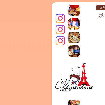
お
ポ
インス
クレモ
TERRA
タグラ
ンティ