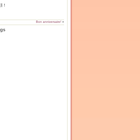
顔！
Bon anniversaire!
»
ags