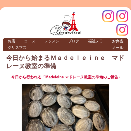
クレモ
インス
お店
コース
レッスン
ブログ
福祉テラ
お弁当
クリスマス
メール
TERRA
今日から始まるＭａｄｅｌｅｉｎｅ マド
レーヌ教室の準備
クレモンティーヌ – 新百合ヶ丘の料理教
今日から行われる「Madeleine マドレーヌ教室の準備のご報告♪
ンティ
タグラ
テラ