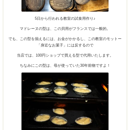
5日から行われる教室の試食用作り♪
ーヌ
ム
マドレーヌの型は、この貝用がフランスでは一般的。
でも、この型を揃えるには、お金がかかるし、この教室のモットー
インス
「身近なお菓子」には反するので
当店では、100円ショップで買える型で代用いたします。
室・テイクアウト Clémentine (produced
ちなみにこの型は、母が使っていた30年前物ですよ！
タグラ