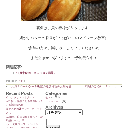
裏側は、貝の模様が入ってます。
溶かしバターの香りがいっぱい！のマドレーヌ教室に
ご参加の方々、楽しみにしていてくださいね！
まだ空きがございますので予約受付中！
関連記事:
10月中級コースレッスン風景♪
Posted in
セド
|
«
大人気！ロールケーキ教室の追加日程のお知らせ
料理のご紹介 Ｐａｒｔ１
»
Recent Posts
Categories
🥐パンレッスンリポート
セド
(1,201)
7/29(水）福祉こども料理レッス
ｌｅｓｓｏｎ
(32)
ンin高津市民館
Archives
夏休み企画🏖️ハンバーガーを作
ろう
7/25(土）自由研究を作ろう・琥
珀糖レッスン🌈
7月 初級コースリポート✨️