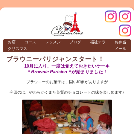
クレモ
インス
お店
コース
レッスン
ブログ
福祉テラ
お弁当
クリスマス
メール
TERRA
ブラウニーパリジャンスタート！
10月に入り、一度は覚えておきたいケーキ
＊
Brownie Parisien＊
が始まりました！
クレモンティーヌ – 新百合ヶ丘の料理教
ブラウニーのお菓子は、固い印象がありますが
今回のは、やわらかくまた良質のチョコレートの味を楽しめます♪
ンティ
タグラ
テラ