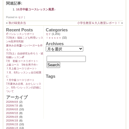
関連記事:
10月中級コースレッスン風景♪
Posted in
セド
|
«
秋の味覚弁当
小学生教室＆大人教室レポート！
»
Recent Posts
Categories
🥐パンレッスンリポート
セド
(1,201)
7/29(水）福祉こども料理レッス
ｌｅｓｓｏｎ
(32)
ンin高津市民館
Archives
夏休み企画🏖️ハンバーガーを作
ろう
7/25(土）自由研究を作ろう・琥
珀糖レッスン🌈
7月 初級コースリポート✨️
上級コース 5年生男子作✨️
７月上級コースリポート✨️
７月、8月レッスン→全日程🈵
Tags
に
７月中級コースリポート
7月夏休み企画、おかしレッス
ン、8月パンレッスンの詳細に
ついて
アーカイブ
2026年8月
(2)
2026年7月
(8)
2026年6月
(10)
2026年5月
(8)
2026年4月
(9)
2026年3月
(6)
2026年2月
(10)
2026年1月
(13)