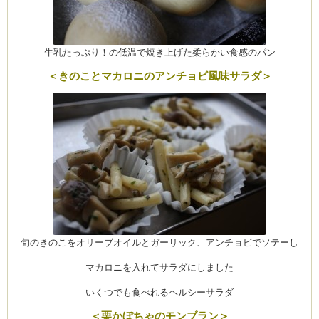
牛乳たっぷり！の低温で焼き上げた柔らかい食感のパン
ーヌ
ム
＜きのことマカロニのアンチョビ風味サラダ＞
インス
室・テイクアウト Clémentine (produced
タグラ
旬のきのこをオリーブオイルとガーリック、アンチョビでソテーし
マカロニを入れてサラダにしました
いくつでも食べれるヘルシーサラダ
＜栗かぼちゃのモンブラン＞