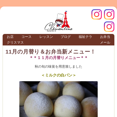
クレモ
インス
お店
コース
レッスン
ブログ
福祉テラ
お弁当
クリスマス
メール
TERRA
11月の月替り＆お弁当新メニュー！
＊＊１１月の月替りメニュー＊＊
クレモンティーヌ – 新百合ヶ丘の料理教
秋の旬の味覚を用意致しました
＜ミルクの白パン＞
ンティ
タグラ
テラ