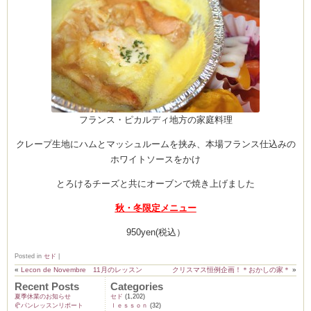
フランス・ピカルディ地方の家庭料理
クレープ生地にハムとマッシュルームを挟み、本場フランス仕込みの
ホワイトソースをかけ
とろけるチーズと共にオーブンで焼き上げました
秋・冬限定メニュー
950yen(税込）
Posted in
セド
|
«
Lecon de Novembre 11月のレッスン
クリスマス恒例企画！＊おかしの家＊
»
Recent Posts
Categories
夏季休業のお知らせ
セド
(1,202)
🥐パンレッスンリポート
ｌｅｓｓｏｎ
(32)