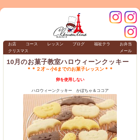
クレモ
インス
お店
コース
レッスン
ブログ
福祉テラ
お弁当
クリスマス
メール
TERRA
10月のお菓子教室ハロウィーンクッキー
＊＊２才～小6までのお菓子レッスン＊＊
クレモンティーヌ – 新百合ヶ丘の料理教
卵を使用しない
ハロウィーンクッキー かぼちゃ＆ココア
ンティ
タグラ
テラ