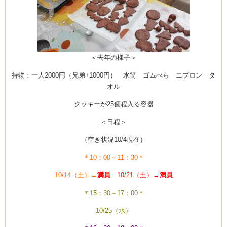
ム
＜去年の様子＞
by CEDO)
持物：一人2000円（兄弟+1000円） 水筒 ゴムべら エプロン タ
オル
クッキーが25個程入る容器
＜日程＞
（空き状況10/4現在）
＊10：00～11：30＊
10/14（土）→
満員
10/21（土）→
満員
＊15：30～17：00＊
10/25（水）