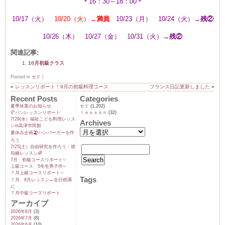
＊16：30～18：00＊
10/17（火）
10/20（火）→
満員
10/23（月） 10/24（火）→
残②
10/26（木） 10/27（金） 10/31（火）→
残②
関連記事:
10月初級クラス
Posted in
セド
|
«
レッスンリポート！9月の初級料理コース
フランス日記更新しました
»
Recent Posts
Categories
夏季休業のお知らせ
セド
(1,202)
🥐パンレッスンリポート
ｌｅｓｓｏｎ
(32)
7/29(水）福祉こども料理レッス
Archives
ンin高津市民館
夏休み企画🏖️ハンバーガーを作
ろう
7/25(土）自由研究を作ろう・琥
珀糖レッスン🌈
7月 初級コースリポート✨️
上級コース 5年生男子作✨️
７月上級コースリポート✨️
Tags
７月、8月レッスン→全日程🈵
に
７月中級コースリポート
アーカイブ
2026年8月
(3)
2026年7月
(8)
2026年6月
(10)