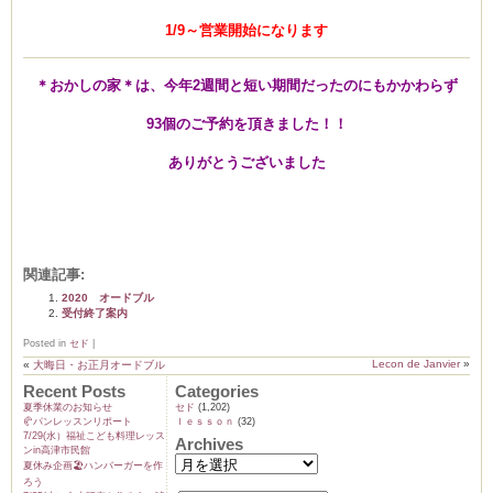
1/9～営業開始になります
＊おかしの家＊は、今年2週間と短い期間だったのにもかかわらず
ーヌ
ム
93個のご予約を頂きました！！
インス
ありがとうございました
室・テイクアウト Clémentine (produced
関連記事:
2020 オードブル
受付終了案内
Posted in
セド
|
Lecon de Janvier
»
«
大晦日・お正月オードブル
タグラ
Recent Posts
Categories
夏季休業のお知らせ
セド
(1,202)
🥐パンレッスンリポート
ｌｅｓｓｏｎ
(32)
7/29(水）福祉こども料理レッス
Archives
ンin高津市民館
夏休み企画🏖️ハンバーガーを作
ろう