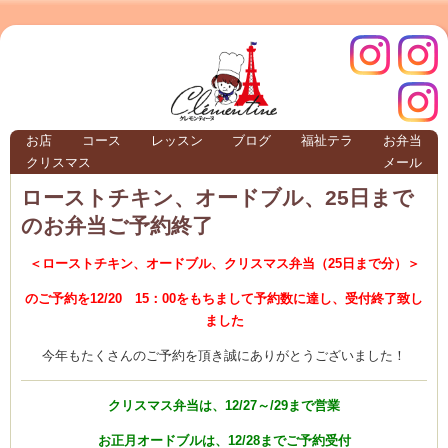
クレモ
インス
お店
コース
レッスン
ブログ
福祉テラ
お弁当
クリスマス
メール
TERRA
ローストチキン、オードブル、25日まで
のお弁当ご予約終了
クレモンティーヌ – 新百合ヶ丘の料理教
＜ローストチキン、オードブル、クリスマス弁当（25日まで分）＞
のご予約を12/20 15：00をもちまして予約数に達し、受付終了致し
ました
ンティ
タグラ
今年もたくさんのご予約を頂き誠にありがとうございました！
テラ
クリスマス弁当は、12/27～/29まで営業
お正月オードブルは、12/28までご予約受付