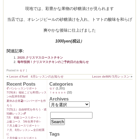
現地では、彩豊かな果物の砂糖漬けが見られます
当店では、オレンジピールの砂糖漬けを入れ、トマトの酸味を和らげ
爽やかな後味に仕上げました
1000yen(税込）
関連記事:
2020.クリスマスローストチキン
毎年恒例！クリスマスチキンのご予約日のお知らせ
Posted in
セド
|
«
Lecon d’Avril 4月レッスンのお知らせ
Lecon deMAI 5月レッスン
»
Recent Posts
Categories
🥐パンレッスンリポート
セド
(1,201)
7/29(水）福祉こども料理レッス
ｌｅｓｓｏｎ
(32)
ンin高津市民館
Archives
夏休み企画🏖️ハンバーガーを作
ろう
7/25(土）自由研究を作ろう・琥
珀糖レッスン🌈
7月 初級コースリポート✨️
上級コース 5年生男子作✨️
７月上級コースリポート✨️
７月、8月レッスン→全日程🈵
Tags
に
７月中級コースリポート