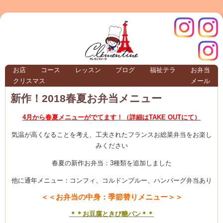
クレモ
インス
お店
コース
レッスン
ブログ
福祉テラ
お弁当
クリスマス
メール
TERRA
新作！2018春夏お弁当メニュー
4月から春夏メニューがでてます！（詳細はTAKE OUTにて）
クレモンティーヌ – 新百合ヶ丘の料理教
気温が高くなることを考え、工夫されたフランスお総菜弁当をお楽し
みください
春夏の新作お弁当：3種類を追加しました
ンティ
タグラ
他に通年メニュー：コンフィ、コルドンブルー、ハンバーグ弁当あり
テラ
＜＜お弁当の中身：季節替りメニュー＞＞
＊＊お豆腐ときび糖
パン＊＊