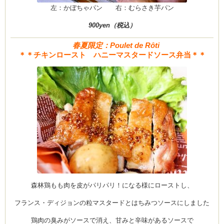
左：かぼちゃパン 右：むらさき芋パン
900yen（税込）
春夏限定：Poulet de Rôti
＊＊チキンロースト ハニーマスタードソース弁当＊＊
森林鶏もも肉を皮がパリパリ！になる様にローストし、
フランス・ディジョンの粒マスタードとはちみつソースにしました
鶏肉の臭みがソースで消え、甘みと辛味があるソースで