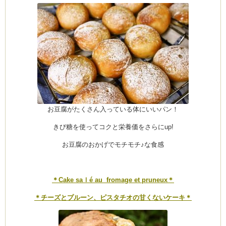
ーヌ
ム
インス
室・テイクアウト Clémentine (produced
お豆腐がたくさん入っている体にいいパン！
きび糖を使ってコクと栄養価をさらにup!
お豆腐のおかげでモチモチ♪な食感
タグラ
＊Cake saｌé au fromage et pruneux＊
＊チーズとプルーン、ピスタチオの甘くないケーキ＊