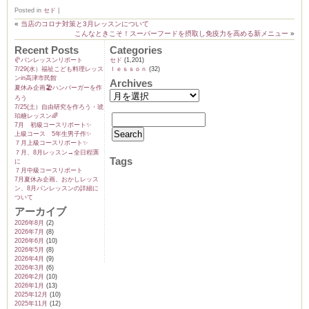
Posted in
セド
|
«
当店のコロナ対策と3月レッスンについて
こんなときこそ！スーパーフードを摂取し免疫力を高める新メニュー
»
Recent Posts
Categories
🥐パンレッスンリポート
セド
(1,201)
7/29(水）福祉こども料理レッス
ｌｅｓｓｏｎ
(32)
ンin高津市民館
Archives
夏休み企画🏖️ハンバーガーを作
ろう
7/25(土）自由研究を作ろう・琥
珀糖レッスン🌈
7月 初級コースリポート✨️
上級コース 5年生男子作✨️
７月上級コースリポート✨️
７月、8月レッスン→全日程🈵
Tags
に
７月中級コースリポート
7月夏休み企画、おかしレッス
ン、8月パンレッスンの詳細に
ついて
アーカイブ
2026年8月
(2)
2026年7月
(8)
2026年6月
(10)
2026年5月
(8)
2026年4月
(9)
2026年3月
(6)
2026年2月
(10)
2026年1月
(13)
2025年12月
(10)
2025年11月
(12)