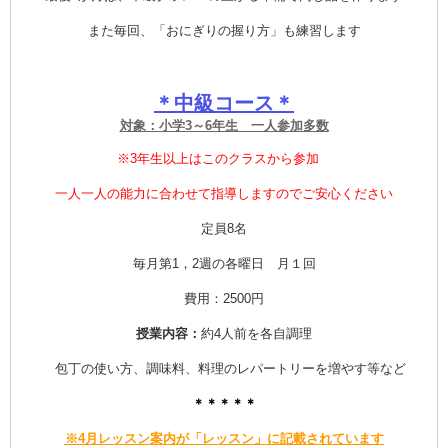
また毎回、「おにぎりの握り方」も練習します
ム
＊中級コース＊
対象：
小学3～6年生 一人参加多数
by CEDO)
※3年生以上はこのクラスから参加
一人一人の能力に合わせて指導しますのでご安心ください
定員8名
毎月第1，2週の各曜日 月１回
費用：2500円
授業内容：
約4人前を各自調理
包丁の使い方、調味料、料理のレパートリーを増やす等など
＊＊＊＊＊
※4月レッスン案内が「レッスン」に記載されています