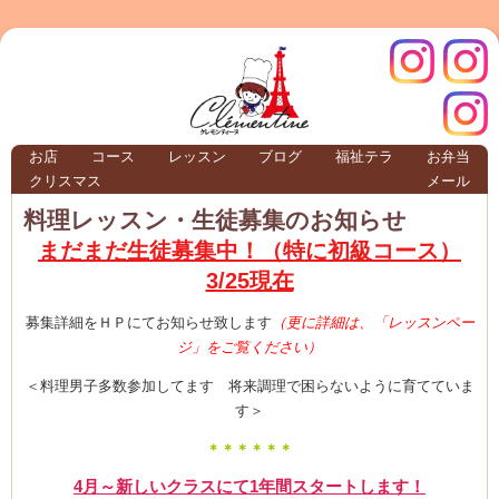
クレモ
インス
お店
コース
レッスン
ブログ
福祉テラ
お弁当
クリスマス
メール
TERRA
料理レッスン・生徒募集のお知らせ
まだまだ生徒募集中！（特に初級コース）
クレモンティーヌ – 新百合ヶ丘の料理教
3/25現在
募集詳細をＨＰにてお知らせ致します
（更に詳細は、「レッスンペー
ジ」をご覧ください）
ンティ
タグラ
＜料理男子多数参加してます 将来調理で困らないように育てていま
す＞
テラ
＊＊＊＊＊＊
4月～新しいクラスにて1年間スタートします！