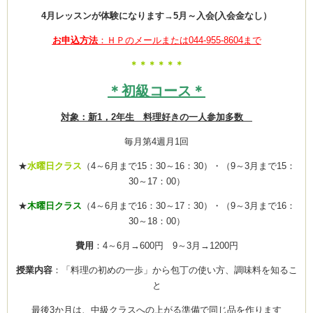
4月レッスンが体験になります→5月～入会(入会金なし）
お申込方法
：ＨＰのメールまたは044-955-8604まで
ーヌ
ム
＊＊＊＊＊＊
＊初級コース＊
インス
対象：新1，2年生 料理好きの一人参加多数
室・テイクアウト Clémentine (produced
毎月第4週月1回
★
水曜日クラス
（4～6月まで15：30～16：30）・（9～3月まで15：
30～17：00）
★
木曜日クラス
（4～6月まで16：30～17：30）・（9～3月まで16：
30～18：00）
タグラ
費用
：4～6月→600円 9～3月→1200円
授業内容
：「料理の初めの一歩」から包丁の使い方、調味料を知るこ
と
最後3か月は、中級クラスへの上がる準備で同じ品を作ります