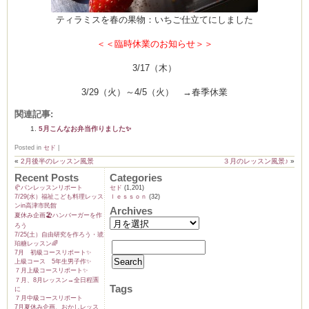
ティラミスを春の果物：いちご仕立てにしました
＜＜臨時休業のお知らせ＞＞
3/17（木）
3/29（火）～4/5（火） →春季休業
関連記事:
5月こんなお弁当作りました✨
Posted in
セド
|
«
2月後半のレッスン風景
３月のレッスン風景♪
»
Recent Posts
Categories
🥐パンレッスンリポート
セド
(1,201)
7/29(水）福祉こども料理レッス
ｌｅｓｓｏｎ
(32)
ンin高津市民館
Archives
夏休み企画🏖️ハンバーガーを作
ろう
7/25(土）自由研究を作ろう・琥
珀糖レッスン🌈
7月 初級コースリポート✨️
上級コース 5年生男子作✨️
７月上級コースリポート✨️
７月、8月レッスン→全日程🈵
Tags
に
７月中級コースリポート
7月夏休み企画、おかしレッス