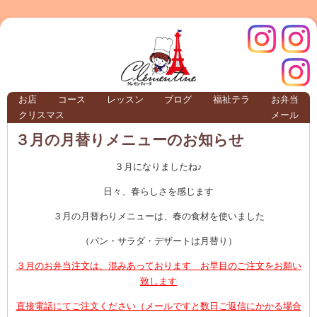
クレモ
インス
お店
コース
レッスン
ブログ
福祉テラ
お弁当
クリスマス
メール
TERRA
３月の月替りメニューのお知らせ
３月になりましたね♪
クレモンティーヌ – 新百合ヶ丘の料理教
日々、春らしさを感じます
３月の月替わりメニューは、春の食材を使いました
ンティ
タグラ
（パン・サラダ・デザートは月替り）
３月のお弁当注文は、混みあっております お早目のご注文をお願い
テラ
致します
直接電話にてご注文ください（メールですと数日ご返信にかかる場合