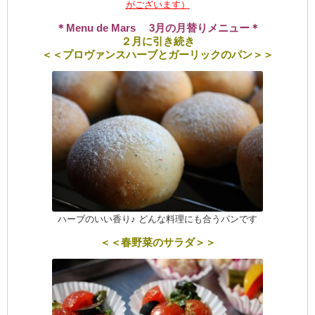
がございます）
＊Menu de Mars 3月の月替りメニュー
＊
２月に引き続き
＜＜プロヴァンスハーブとガーリックのパン＞＞
ーヌ
ム
インス
室・テイクアウト Clémentine (produced
ハーブのいい香り♪ どんな料理にも合うパンです
タグラ
＜＜春野菜のサラダ＞＞