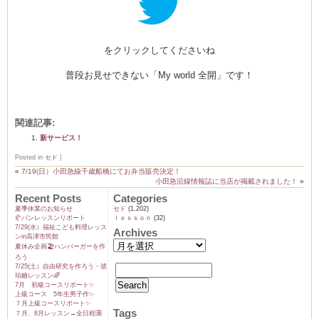
をクリックしてくださいね
ーヌ
ム
普段お見せできない「My world 全開」です！
インス
関連記事:
室・テイクアウト Clémentine (produced
新サービス！
Posted in
セド
|
«
7/19(日）小田急線千歳船橋にてお弁当販売決定！
小田急沿線情報誌に当店が掲載されました！
»
Recent Posts
Categories
夏季休業のお知らせ
セド
(1,202)
🥐パンレッスンリポート
ｌｅｓｓｏｎ
(32)
7/29(水）福祉こども料理レッス
Archives
タグラ
ンin高津市民館
夏休み企画🏖️ハンバーガーを作
ろう
7/25(土）自由研究を作ろう・琥
珀糖レッスン🌈
7月 初級コースリポート✨️
上級コース 5年生男子作✨️
７月上級コースリポート✨️
Tags
７月、8月レッスン→全日程🈵