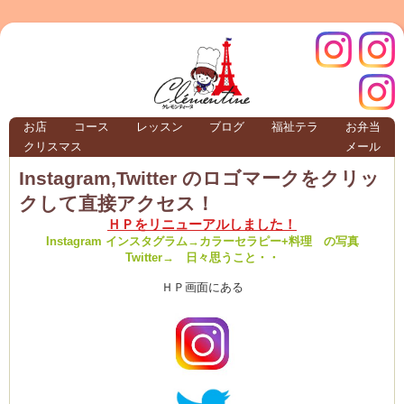
クレモ
インス
お店
コース
レッスン
ブログ
福祉テラ
お弁当
クリスマス
メール
TERRA
Instagram,Twitter のロゴマークをクリッ
クして直接アクセス！
クレモンティーヌ – 新百合ヶ丘の料理教
ＨＰをリニューアルしました！
Instagram インスタグラム→カラーセラピー+料理 の写真
Twitter→ 日々思うこと・・
ＨＰ画面にある
ンティ
タグラ
テラ