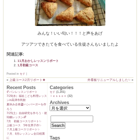
みんな！いい匂い！！！と声をあげ
アツアツできたてを食べている生徒さんもいましたよ
関連記事:
11月おかしレッスンリポート
1月初級コース
Posted in
セド
|
«
上級コース2月リポート🍀
外看板リニューアルしました✨
»
Recent Posts
Categories
🥐パンレッスンリポート
セド
(1,201)
7/29(水）福祉こども料理レッス
ｌｅｓｓｏｎ
(32)
ンin高津市民館
Archives
夏休み企画🏖️ハンバーガーを作
ろう
7/25(土）自由研究を作ろう・琥
珀糖レッスン🌈
7月 初級コースリポート✨️
上級コース 5年生男子作✨️
７月上級コースリポート✨️
７月、8月レッスン→全日程🈵
Tags
に