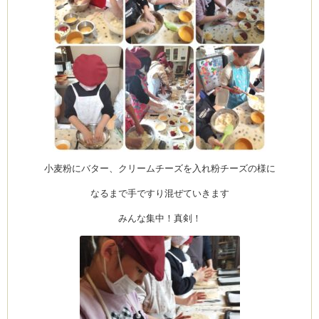
ーヌ
ム
インス
室・テイクアウト Clémentine (produced
小麦粉にバター、クリームチーズを入れ粉チーズの様に
なるまで手ですり混ぜていきます
みんな集中！真剣！
タグラ