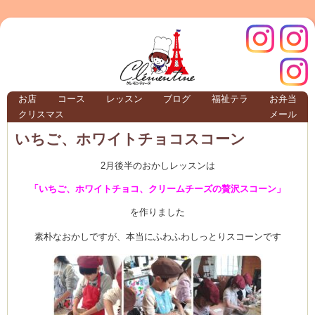
クレモ
インス
お店
コース
レッスン
ブログ
福祉テラ
お弁当
クリスマス
メール
TERRA
いちご、ホワイトチョコスコーン
2月後半のおかしレッスンは
クレモンティーヌ – 新百合ヶ丘の料理教
「いちご、ホワイトチョコ、クリームチーズの贅沢スコーン」
を作りました
ンティ
タグラ
素朴なおかしですが、本当にふわふわしっとりスコーンです
テラ