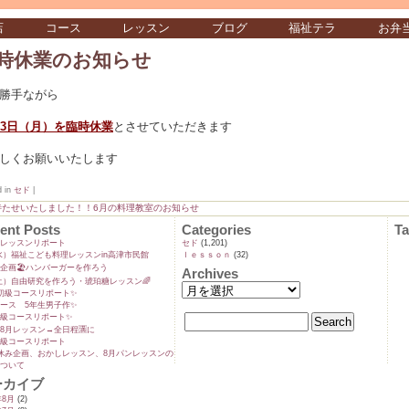
店
コース
レッスン
ブログ
福祉テラ
お弁
時休業のお知らせ
勝手ながら
13日（月）を臨時休業
とさせていただきます
しくお願いいたします
d in
セド
|
待たせいたしました！！6月の料理教室のお知らせ
ent Posts
Categories
T
ンレッスンリポート
セド
(1,201)
9(水）福祉こども料理レッスンin高津市民館
ｌｅｓｓｏｎ
(32)
企画🏖️ハンバーガーを作ろう
Archives
5(土）自由研究を作ろう・琥珀糖レッスン🌈
初級コースリポート✨️
ース 5年生男子作✨️
級コースリポート✨️
8月レッスン→全日程🈵に
級コースリポート
休み企画、おかしレッスン、8月パンレッスンの
ついて
ーカイブ
年8月
(2)