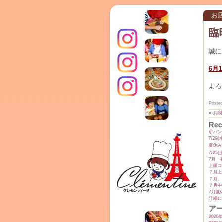
お
臨
誠に
6月
インス
よろ
クレモ
Poste
«
お
Rec
TERRA
🥐パ
7/2
夏休み
7/2
7月 
上級コ
７月上
タグラ
７月、
７月中
7月夏
詳細に
ンティ
ア
2026