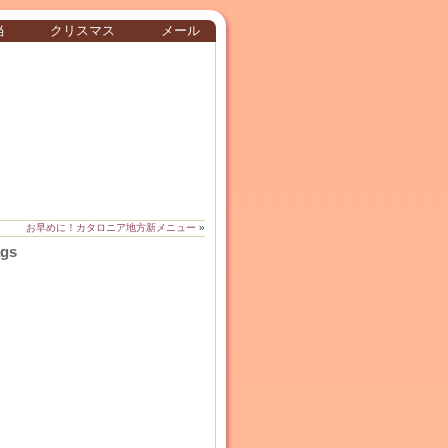
当
クリスマス
メール
お早めに！カタロニア地方新メニュー
»
ags