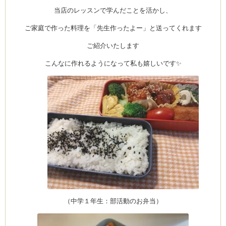
ス
当店のレッスンで学んだことを活かし、
は
ご家庭で作った料理を「先生作ったよー」と送ってくれます
ーヌ
ム
ご紹介いたします
こんなに作れるようになって私も嬉しいです✨
インス
新百合ヶ丘の料理教
タグラ
（中学１年生：部活動のお弁当）