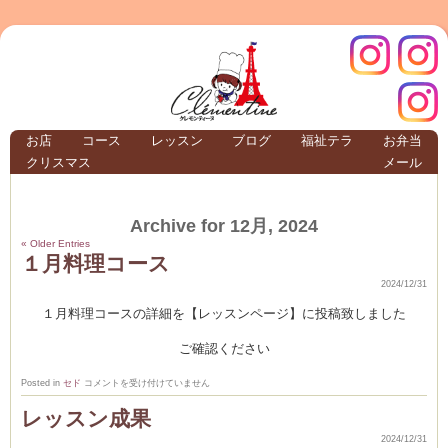
クレモ
インス
お店
コース
レッスン
ブログ
福祉テラ
お弁当
クリスマス
メール
TERRA
Archive for 12月, 2024
クレモンティーヌ –
« Older Entries
１月料理コース
2024/12/31
１月料理コースの詳細を【レッスンページ】に投稿致しました
ンティ
タグラ
ご確認ください
テラ
１
Posted in
セド
コメントを受け付けていません
月
料
レッスン成果
理
コ
2024/12/31
ー