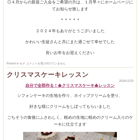
◎４月からの新規ご入会をご希望の方は、１月早々にホームページに
てお知らせ致します
＊＊＊＊＊
２０２４年もありがとうございました
かわいい生徒さんと共にまた過ごせて幸せでした
良いお年をお迎えください
年
Posted in
セド
コメントを受け付けていません
末
年
クリスマスケーキレッスン
始
お
2024/12/25
休
自分で全部作る！🎄クリスマスケーキ🎄レッスン
み
は
シフォンケーキの生地を作り、ホイップクリームを塗り、
好きな様にクリームをしぼってもらいました
ごちそうの食後にふさわしく、軽めの生地に軽めのクリーム入りのケ
ーキに仕立てます