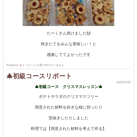
たーくさん焼けました🙌
焼きたてをみんな美味しい！と
感激しててよかったです
🎄
Posted in
セド
コメントを受け付けていません
ク
リ
🎄初級コースリポート
ス
マ
2024/12/20
ス
🎄初級コース クリスマスレッスン🎄
ク
ッ
キ
ポテトサラダのクリスマスツリー
ー
レ
ッ
用意された材料を好きな様に切ったり
ス
ン
は
型抜きしたりしました
料理では【用意された材料を考えて作る】