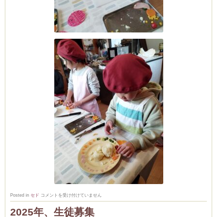
🎄
Posted in
セド
コメントを受け付けていません
初
級
2025年、生徒募集
コ
ー