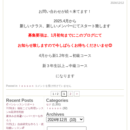
2024/12/12
ス
リ
ポ
お問い合わせが続々来てます！
ー
ト
2025.4月から
は
新しいクラス、新しいメンバーにてスタート致します
募集要項は、1月初旬までにこのブログにて
お知らせ致しますので今しばらくお待ちくださいませ😊
4月から新1.2年生→初級コース
新３年生以上→中級コース
になります
2025
Posted in
ｌｅｓｓｏｎ
コメントを受け付けていません
年、
生
1 / 2
1
2
>
徒
募
Recent Posts
Categories
集
🥐パンレッスンリポート
セド
(1,201)
は
7/29(水）福祉こども料理レッス
ｌｅｓｓｏｎ
(32)
ンin高津市民館
Archives
夏休み企画🏖️ハンバーガーを作
ろう
7/25(土）自由研究を作ろう・琥
珀糖レッスン🌈