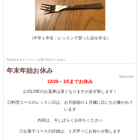
（中学１年生：レッスンで習った品を作る）
レ
Posted in
セド
コメントを受け付けていません
ッ
ス
年末年始お休み
ン
成
2024/12/29
果
12/26～1/5までお休み
は
公式LINEのお返事は遅くなりますが必ず致します！
◎料理コースのレッスン日は、お月謝袋の１月欄に日にちが書かれて
います
内容は、今しばらくお待ちください
◎お菓子コースの詳細は、１月早々にお知らせ致します