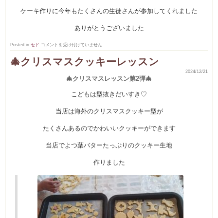
ケーキ作りに今年もたくさんの生徒さんが参加してくれました
ありがとうございました
ク
Posted in
セド
コメントを受け付けていません
リ
ス
🎄クリスマスクッキーレッスン
マ
ス
2024/12/21
ケ
🎄クリスマスレッスン第2弾🎄
ー
キ
レ
こどもは型抜きだいすき♡
ッ
ス
ン
当店は海外のクリスマスクッキー型が
は
たくさんあるのでかわいいクッキーができます
当店でよつ葉バターたっぷりのクッキー生地
作りました