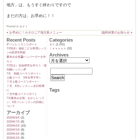
地方」は、もうすぐ終わりですので
まだの方は、お早めに！！
ーヌ
ム
Posted in
セド
|
«
お早めに！カタロニア地方新メニュー
臨時休業のお知らせ
»
Recent Posts
Categories
インス
🥐パンレッスンリポート
セド
(1,201)
7/29(水）福祉こども料理レッス
ｌｅｓｓｏｎ
(32)
ンin高津市民館
Archives
夏休み企画🏖️ハンバーガーを作
室・テイクアウト Clémentine (produced
ろう
7/25(土）自由研究を作ろう・琥
珀糖レッスン🌈
7月 初級コースリポート✨️
上級コース 5年生男子作✨️
７月上級コースリポート✨️
７月、8月レッスン→全日程🈵
Tags
に
７月中級コースリポート
7月夏休み企画、おかしレッス
ン、8月パンレッスンの詳細に
タグラ
ついて
アーカイブ
2026年8月
(2)
2026年7月
(8)
2026年6月
(10)
2026年5月
(8)
2026年4月
(9)
2026年3月
(6)