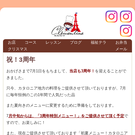
クレモ
インス
お店
コース
レッスン
ブログ
福祉テラ
お弁当
クリスマス
メール
TERRA
祝！3周年
おかげさまで7月1日をもちまして、
当店も3周年！
を迎えることがで
クレモンティーヌ – 新百合ヶ丘の料理教
きました。
只今、カタロニア地方の料理をご提供させて頂いておりますが、7月
に毎年恒例のこの1年間で人気だった品
ンティ
タグラ
また夏向きのメニューに変更するために準備をしております。
テラ
7
月中旬からは、「3周年特別メニュー！」をご提供させて頂く予定
で
すので、お楽しみに！
また、現在ご提供させて頂いております「初夏メニュー！カタロニア