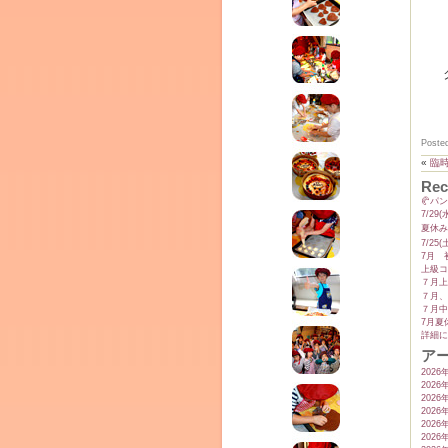
テラ
クレモンティーヌ – 新百合ヶ丘の料理教
ム
Poste
ーヌ
«
臨
Rec
🥐パ
インス
7/2
夏休み
7/2
7月 
上級コ
７月上
７月、
７月中
7月夏
詳細に
ア
2026
2026
2026
タグラ
2026
室・テイクアウト Clémentine (produced
2026
2026