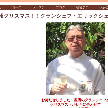
店
コース
レッスン
ブログ
福祉テラ
お弁
報クリスマス！！グランシェフ・エリックシ
お待たせしました！当店のグランシェフ
クリスマス・おせちに
合わせて