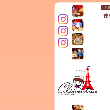
お
速
インス
クレモ
TERRA
タグラ
ンティ