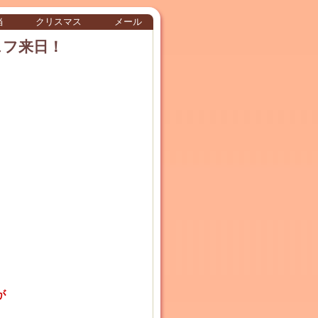
当
クリスマス
メール
ェフ来日！
が