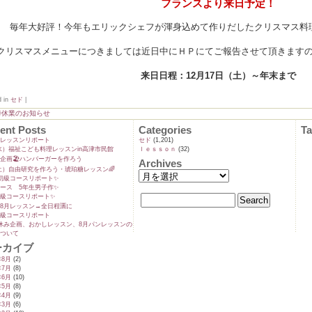
フランスより来日予定！
毎年大好評！今年もエリックシェフが渾身込めて作りだしたクリスマス料
クリスマスメニューにつきましては近日中にＨＰにてご報告させて頂きます
来日日程：12月17日（土）～年末まで
d in
セド
|
時休業のお知らせ
ent Posts
Categories
T
ンレッスンリポート
セド
(1,201)
9(水）福祉こども料理レッスンin高津市民館
ｌｅｓｓｏｎ
(32)
企画🏖️ハンバーガーを作ろう
Archives
5(土）自由研究を作ろう・琥珀糖レッスン🌈
初級コースリポート✨️
ース 5年生男子作✨️
級コースリポート✨️
8月レッスン→全日程🈵に
級コースリポート
休み企画、おかしレッスン、8月パンレッスンの
ついて
ーカイブ
年8月
(2)
年7月
(8)
年6月
(10)
年5月
(8)
年4月
(9)
年3月
(6)