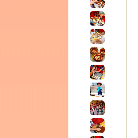
テラ
クレモンティーヌ – 新百合ヶ丘の料理教
ム
ーヌ
インス
タグラ
室・テイクアウト Clémentine (produced