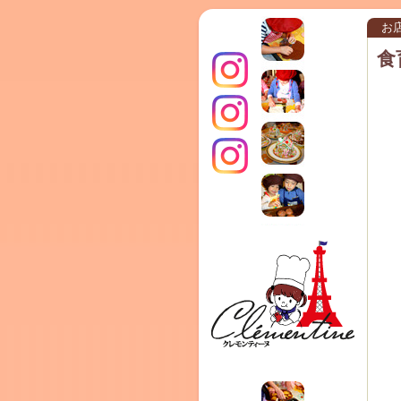
お
食
インス
クレモ
TERRA
タグラ
ンティ