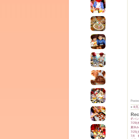
ム
Poste
«
8
Rec
by CEDO)
🥐パ
7/2
夏休み
7/2
7月 