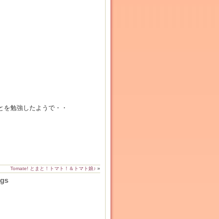
とを勉強したようで・・
Tomate! とまと！トマト！＆トマト娘♪
»
ags