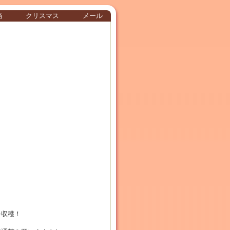
当
クリスマス
メール
を
収穫！