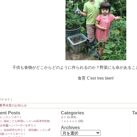
子供も食物がどこからどのように作られるのか？野菜にも命があるこ
食育 C’est tres bien!
d in
セド
|
月夏季休業のお知らせ
ent Posts
Categories
T
ンレッスンリポート
セド
(1,201)
9(水）福祉こども料理レッスンin高津市民館
ｌｅｓｓｏｎ
(32)
企画🏖️ハンバーガーを作ろう
Archives
5(土）自由研究を作ろう・琥珀糖レッスン🌈
初級コースリポート✨️