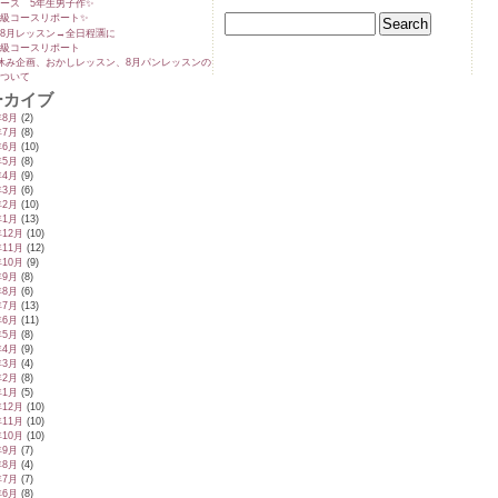
ース 5年生男子作✨️
級コースリポート✨️
8月レッスン→全日程🈵に
級コースリポート
休み企画、おかしレッスン、8月パンレッスンの
ついて
ーカイブ
年8月
(2)
年7月
(8)
年6月
(10)
年5月
(8)
年4月
(9)
年3月
(6)
年2月
(10)
年1月
(13)
年12月
(10)
年11月
(12)
年10月
(9)
年9月
(8)
年8月
(6)
年7月
(13)
年6月
(11)
年5月
(8)
年4月
(9)
年3月
(4)
年2月
(8)
年1月
(5)
年12月
(10)
年11月
(10)
年10月
(10)
年9月
(7)
年8月
(4)
年7月
(7)
年6月
(8)