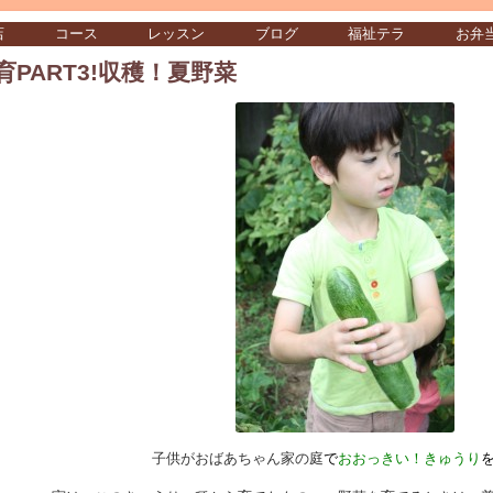
店
コース
レッスン
ブログ
福祉テラ
お弁
育PART3!収穫！夏野菜
子供がおばあちゃん家の庭
で
おおっきい！きゅうり