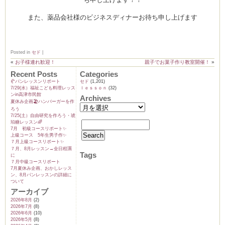
また、薬品会社様のビジネスディナーお待ち申し上げます
ーヌ
ム
Posted in
セド
|
«
お子様連れ歓迎！
親子でお菓子作り教室開催！
»
インス
Recent Posts
Categories
🥐パンレッスンリポート
セド
(1,201)
7/29(水）福祉こども料理レッス
ｌｅｓｓｏｎ
(32)
ンin高津市民館
室・テイクアウト Clémentine (produced
Archives
夏休み企画🏖️ハンバーガーを作
ろう
7/25(土）自由研究を作ろう・琥
珀糖レッスン🌈
7月 初級コースリポート✨️
上級コース 5年生男子作✨️
７月上級コースリポート✨️
７月、8月レッスン→全日程🈵
Tags
に
７月中級コースリポート
タグラ
7月夏休み企画、おかしレッス
ン、8月パンレッスンの詳細に
ついて
アーカイブ
2026年8月
(2)
2026年7月
(8)
2026年6月
(10)
2026年5月
(8)