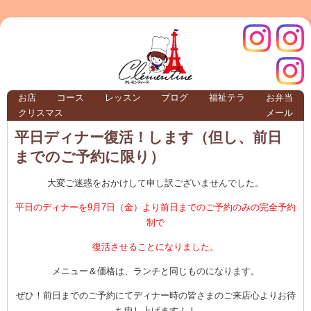
クレモ
インス
お店
コース
レッスン
ブログ
福祉テラ
お弁当
クリスマス
メール
TERRA
平日ディナー復活！します（但し、前日
までのご予約に限り）
クレモンティーヌ – 新百合ヶ丘の料理教
大変ご迷惑をおかけして申し訳ございませんでした。
平日のディナーを9月7日（金）より前日までのご予約のみの完全予約
制で
ンティ
タグラ
復活させることになりました。
テラ
メニュー＆価格は、ランチと同じものになります。
ぜひ！前日までのご予約にてディナー時の皆さまのご来店心よりお待
ち申し上げます！！