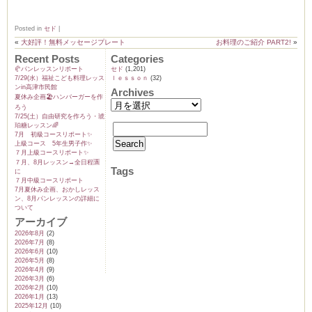
Posted in
セド
|
«
大好評！無料メッセージプレート
お料理のご紹介 PART2!
»
Recent Posts
Categories
🥐パンレッスンリポート
セド
(1,201)
7/29(水）福祉こども料理レッス
ｌｅｓｓｏｎ
(32)
ンin高津市民館
Archives
夏休み企画🏖️ハンバーガーを作
ろう
7/25(土）自由研究を作ろう・琥
珀糖レッスン🌈
7月 初級コースリポート✨️
上級コース 5年生男子作✨️
７月上級コースリポート✨️
７月、8月レッスン→全日程🈵
Tags
に
７月中級コースリポート
7月夏休み企画、おかしレッス
ン、8月パンレッスンの詳細に
ついて
アーカイブ
2026年8月
(2)
2026年7月
(8)
2026年6月
(10)
2026年5月
(8)
2026年4月
(9)
2026年3月
(6)
2026年2月
(10)
2026年1月
(13)
2025年12月
(10)