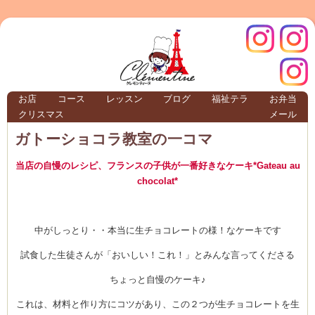
クレモ
インス
お店
コース
レッスン
ブログ
福祉テラ
お弁当
クリスマス
メール
TERRA
ガトーショコラ教室の一コマ
当店の自慢のレシピ、フランスの子供が一番好きなケーキ*Gateau au
クレモンティーヌ – 新百合ヶ丘の料理教
chocolat*
中がしっとり・・本当に生チョコレートの様！なケーキです
ンティ
タグラ
試食した生徒さんが「おいしい！これ！」とみんな言ってくださる
テラ
ちょっと自慢のケーキ♪
これは、材料と作り方にコツがあり、この２つが生チョコレートを生