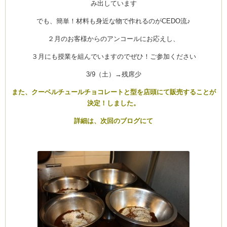
み出しています
でも、簡単！材料も身近な物で作れるのがCEDO流♪
２月のお客様からのアンコールにお応えし、
ーヌ
ム
３月にも授業を組んでいますのでぜひ！ご参加ください
インス
3/9（土）→残席少
また、クーベルチュールチョコレートと型を店頭にて販売することが
室・テイクアウト Clémentine (produced
決定！しました。
詳細は、次回のブログにて
タグラ