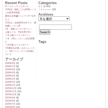
Recent Posts
Categories
🥐パンレッスンリポート
セド
(1,201)
7/29(水）福祉こども料理レッス
ｌｅｓｓｏｎ
(32)
ンin高津市民館
Archives
夏休み企画🏖️ハンバーガーを作
ろう
ム
7/25(土）自由研究を作ろう・琥
珀糖レッスン🌈
7月 初級コースリポート✨️
上級コース 5年生男子作✨️
by CEDO)
７月上級コースリポート✨️
７月、8月レッスン→全日程🈵
Tags
に
７月中級コースリポート
7月夏休み企画、おかしレッス
ン、8月パンレッスンの詳細に
ついて
アーカイブ
2026年8月
(2)
2026年7月
(8)
2026年6月
(10)
2026年5月
(8)
2026年4月
(9)
2026年3月
(6)
2026年2月
(10)
2026年1月
(13)
2025年12月
(10)
2025年11月
(12)
2025年10月
(9)
2025年9月
(8)
2025年8月
(6)
2025年7月
(13)
2025年6月
(11)