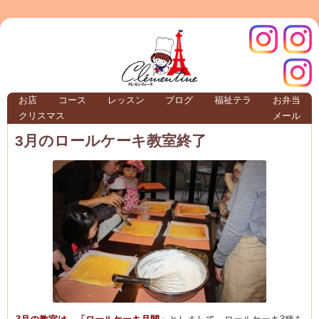
クレモ
インス
お店
コース
レッスン
ブログ
福祉テラ
お弁当
クリスマス
メール
TERRA
3月のロールケーキ教室終了
クレモンティーヌ – 新百合ヶ丘の料理教
ンティ
タグラ
テラ