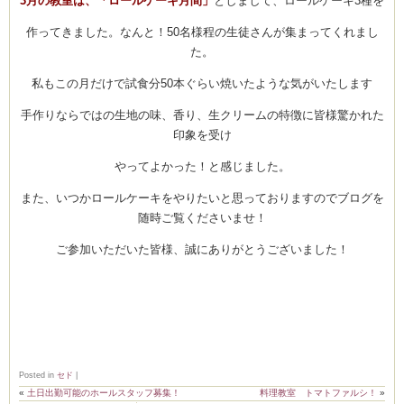
3月の教室は、「ロールケーキ月間」
としまして、ロールケーキ3種を
作ってきました。なんと！50名様程の生徒さんが集まってくれまし
た。
ーヌ
ム
私もこの月だけで試食分50本ぐらい焼いたような気がいたします
手作りならではの生地の味、香り、生クリームの特徴に皆様驚かれた
インス
印象を受け
やってよかった！と感じました。
室・テイクアウト Clémentine (produced
また、いつかロールケーキをやりたいと思っておりますのでブログを
随時ご覧くださいませ！
ご参加いただいた皆様、誠にありがとうございました！
タグラ
Posted in
セド
|
«
土日出勤可能のホールスタッフ募集！
料理教室 トマトファルシ！
»