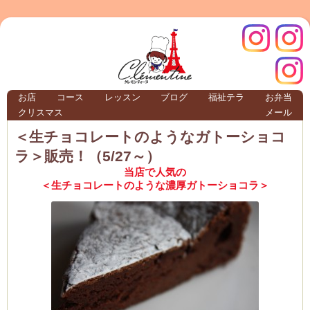
クレモ
インス
お店
コース
レッスン
ブログ
福祉テラ
お弁当
クリスマス
メール
TERRA
＜生チョコレートのようなガトーショコ
ラ＞販売！（5/27～）
クレモンティーヌ – 新百合ヶ丘の料理教
当店で人気の
＜生チョコレートのような濃厚ガトーショコラ＞
ンティ
タグラ
テラ