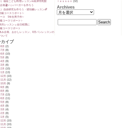
9(水）福祉こども料理レッスンin高津市民館
ｌｅｓｓｏｎ
(32)
企画🏖️ハンバーガーを作ろう
Archives
5(土）自由研究を作ろう・琥珀糖レッスン🌈
初級コースリポート✨️
ース 5年生男子作✨️
級コースリポート✨️
8月レッスン→全日程🈵に
級コースリポート
休み企画、おかしレッスン、8月パンレッスンの
ついて
ーカイブ
年8月
(2)
年7月
(8)
年6月
(10)
年5月
(8)
年4月
(9)
年3月
(6)
年2月
(10)
年1月
(13)
年12月
(10)
年11月
(12)
年10月
(9)
年9月
(8)
年8月
(6)
年7月
(13)
年6月
(11)
年5月
(8)
年4月
(9)
年3月
(4)
年2月
(8)
年1月
(5)
年12月
(10)
年11月
(10)