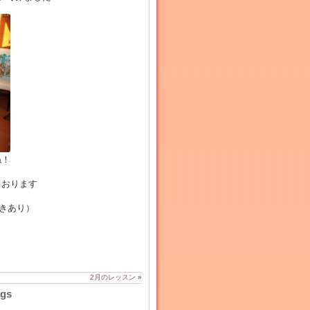
ね！
ております
空きあり）
2月のレッスン
»
ags