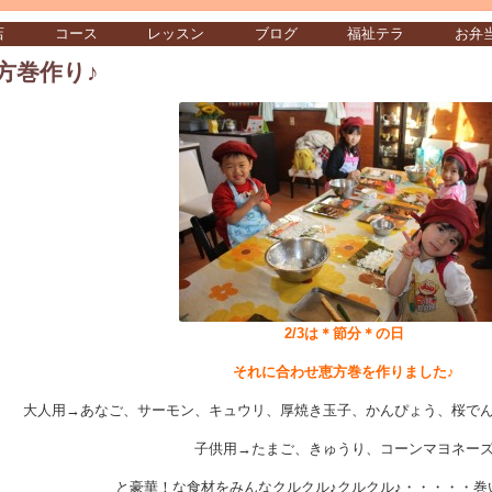
店
コース
レッスン
ブログ
福祉テラ
お弁
方巻作り♪
2/3は＊節分＊の日
それに合わせ恵方巻を作りました♪
大人用→あなご、サーモン、キュウリ、厚焼き玉子、かんぴょう、桜で
子供用→たまご、きゅうり、コーンマヨネー
と豪華！な食材をみんなクルクル♪クルクル♪・・・・・巻