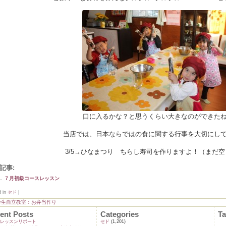
口に入るかな？と思うくらい大きなのができた
当店では、日本ならではの食に関する行事を大切にし
3/5→ひなまつり ちらし寿司を作りますよ！（まだ
記事:
７月初級コースレッスン
d in
セド
|
学生自立教室：お弁当作り
ent Posts
Categories
T
ンレッスンリポート
セド
(1,201)