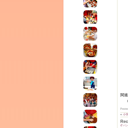
テラ
クレモンティーヌ – 新百合ヶ丘の料理教
ム
ーヌ
インス
関連
Poste
«
小
タグラ
室・テイクアウト Clémentine (produced
Rec
🥐パ