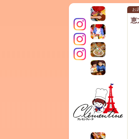
お
恵
インス
クレモ
TERRA
タグラ
ンティ