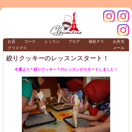
クレモ
インス
お店
コース
レッスン
ブログ
福祉テラ
お弁当
クリスマス
メール
TERRA
絞りクッキーのレッスンスタート！
今週より＊絞りクッキー＊のレッスンがスタートしました！
クレモンティーヌ – 新百合ヶ丘の料理教
ンティ
タグラ
テラ