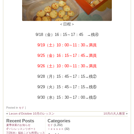
＜日程＞
9/18（金）16：15～17：45 →残④
9/19（土）10：00～11：30→満員
9/25（金）16：15～17：45→満員
9/26（土）10：00～11：30→満員
9/28（月）15：45～17：15→残②
9/29（火）15：45～17：15→残⑥
9/30（水）15：30～17：00→残⑤
Posted in
セド
|
«
Lecon d’Octobre 10月のレッスン
10月の大人教室
»
Recent Posts
Categories
夏季休業のお知らせ
セド
(1,202)
🥐パンレッスンリポート
ｌｅｓｓｏｎ
(32)
7/29(水）福祉こども料理レッス