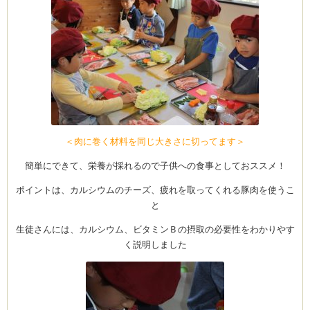
ーヌ
ム
インス
室・テイクアウト Clémentine (produced
＜肉に巻く材料を同じ大きさに切ってます＞
簡単にできて、栄養が採れるので子供への食事としておススメ！
ポイントは、カルシウムのチーズ、疲れを取ってくれる豚肉を使うこ
と
生徒さんには、カルシウム、ビタミンＢの摂取の必要性をわかりやす
タグラ
く説明しました