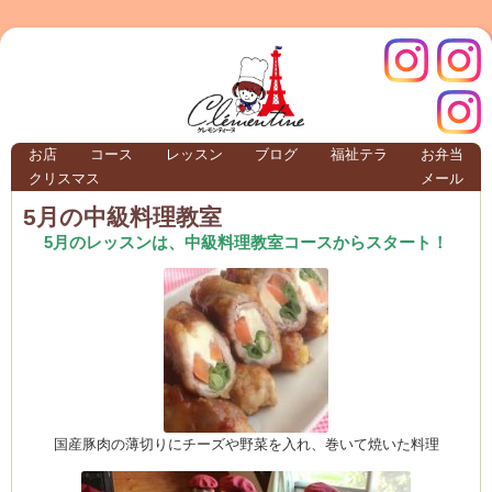
クレモ
インス
お店
コース
レッスン
ブログ
福祉テラ
お弁当
クリスマス
メール
TERRA
5月の中級料理教室
5月のレッスンは、中級料理教室コースからスタート！
クレモンティーヌ – 新百合ヶ丘の料理教
ンティ
タグラ
テラ
国産豚肉の薄切りにチーズや野菜を入れ、巻いて焼いた料理