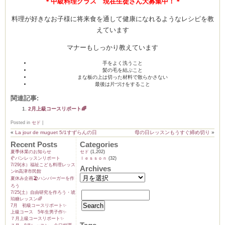
＊中級料理クラス 現在生徒さん大募集中！＊
料理が好きなお子様に将来食を通して健康になれるようなレシピを教
えています
マナーもしっかり教えています
手をよく洗うこと
髪の毛を結ぶこと
まな板の上は切った材料で散らかさない
最後は片づけをすること
関連記事:
2月上級コースリポート🌈
Posted in
セド
|
«
La jour de muguet 5/1すずらんの日
母の日レッスンもうすぐ締め切り
»
Recent Posts
Categories
夏季休業のお知らせ
セド
(1,202)
🥐パンレッスンリポート
ｌｅｓｓｏｎ
(32)
7/29(水）福祉こども料理レッス
Archives
ンin高津市民館
夏休み企画🏖️ハンバーガーを作
ろう
7/25(土）自由研究を作ろう・琥
珀糖レッスン🌈
7月 初級コースリポート✨️
上級コース 5年生男子作✨️
７月上級コースリポート✨️