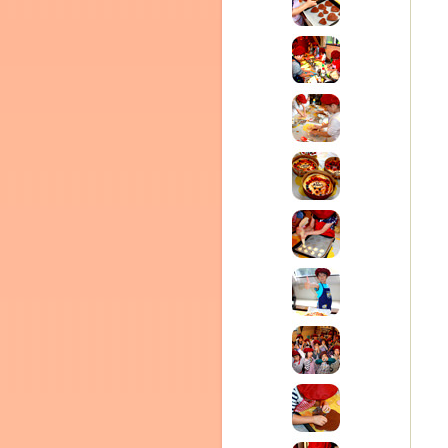
テラ
クレモンティーヌ – 新百合ヶ丘の料理教
ム
ーヌ
インス
タグラ
室・テイクアウト Clémentine (produced