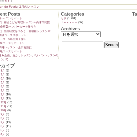
d in
セド
|
con de Fevrier 2月のレッスン
ent Posts
Categories
T
ンレッスンリポート
セド
(1,201)
9(水）福祉こども料理レッスンin高津市民館
ｌｅｓｓｏｎ
(32)
企画🏖️ハンバーガーを作ろう
Archives
5(土）自由研究を作ろう・琥珀糖レッスン🌈
初級コースリポート✨️
ース 5年生男子作✨️
級コースリポート✨️
8月レッスン→全日程🈵に
級コースリポート
休み企画、おかしレッスン、8月パンレッスンの
ついて
ーカイブ
年8月
(2)
年7月
(8)
年6月
(10)
年5月
(8)
年4月
(9)
年3月
(6)
年2月
(10)
年1月
(13)
年12月
(10)
年11月
(12)
年10月
(9)
年9月
(8)
年8月
(6)
年7月
(13)
年6月
(11)
年5月
(8)
年4月
(9)