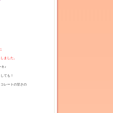
た
にしました。
キ♪
としても！
ョコレートの甘さの