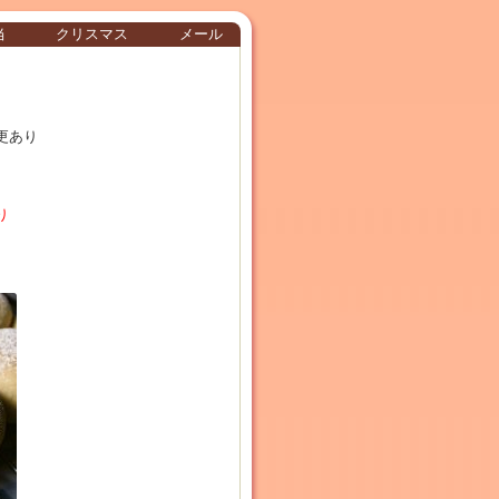
当
クリスマス
メール
更あり
り