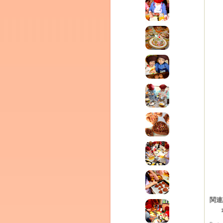
ム
by CEDO)
関連