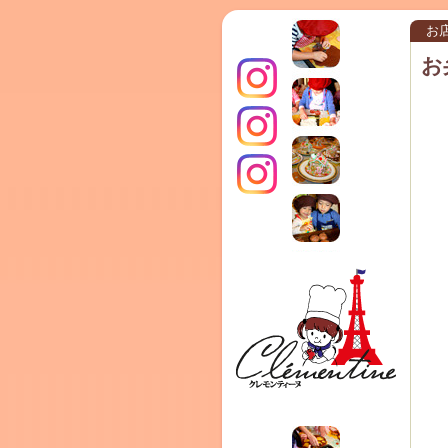
お
お
インス
クレモ
TERRA
タグラ
ンティ