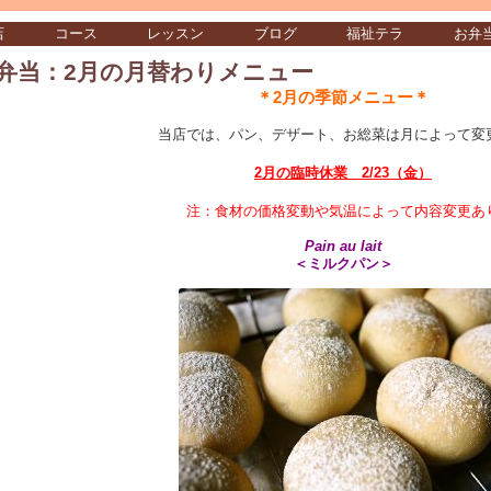
店
コース
レッスン
ブログ
福祉テラ
お弁
弁当：2月の月替わりメニュー
＊2月の季節メニュー＊
当店では、パン、デザート、お総菜は月によって変
2月の臨時休業 2/23（金）
注：食材の価格変動や気温によって内容変更あ
Pain au lait
＜ミルクパン＞