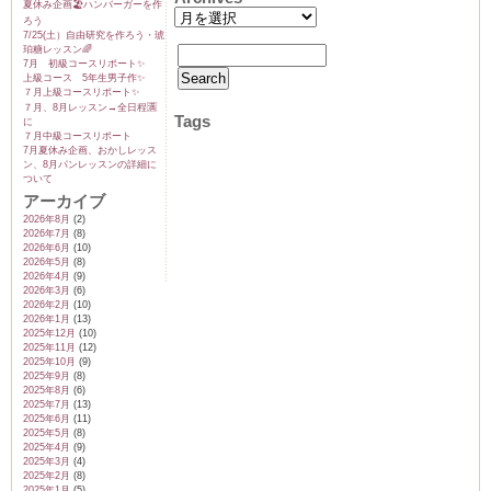
夏休み企画🏖️ハンバーガーを作
ろう
7/25(土）自由研究を作ろう・琥
珀糖レッスン🌈
7月 初級コースリポート✨️
上級コース 5年生男子作✨️
７月上級コースリポート✨️
７月、8月レッスン→全日程🈵
Tags
に
７月中級コースリポート
7月夏休み企画、おかしレッス
ン、8月パンレッスンの詳細に
ついて
アーカイブ
2026年8月
(2)
2026年7月
(8)
2026年6月
(10)
2026年5月
(8)
2026年4月
(9)
2026年3月
(6)
2026年2月
(10)
2026年1月
(13)
2025年12月
(10)
2025年11月
(12)
2025年10月
(9)
2025年9月
(8)
2025年8月
(6)
2025年7月
(13)
2025年6月
(11)
2025年5月
(8)
2025年4月
(9)
2025年3月
(4)
2025年2月
(8)
2025年1月
(5)