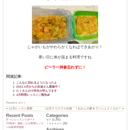
ム
by CEDO)
じゃがいもがやわらかくなればできあがり！
寒い日に体が温まる料理ですね
ピーラー持参忘れずに！
関連記事:
こんなに切れるようになったよ
2021.4月からの生徒さん募集中！
たくさんの小学生が学んでます
4月料理レッスンご報告🌿
Posted in
セド
|
«
11月レッスン更新
12月クリスマス企画 ＊おかしの家＆ブッシュドノエル＊
»
Recent Posts
Categories
🥐パンレッスンリポート
セド
(1,201)
7/29(水）福祉こども料理レッス
ｌｅｓｓｏｎ
(32)
ンin高津市民館
Archives