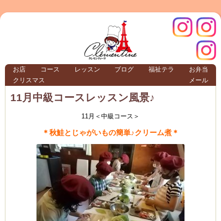
クレモ
インス
お店
コース
レッスン
ブログ
福祉テラ
お弁当
クリスマス
メール
TERRA
11月中級コースレッスン風景♪
11月＜中級コース＞
クレモンティーヌ – 新百合ヶ丘の料理教
＊秋鮭とじゃがいもの簡単♪クリーム煮＊
ンティ
タグラ
テラ