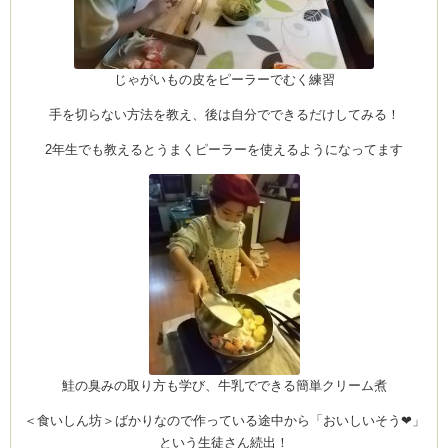
じゃがいもの皮をピーラーでむく練習
ーヌ
ム
手を切らない方法を教え、後は自分でできるだけしてみる！
インス
2年生でも教えるとうまくピーラーを使えるようになってます
室・テイクアウト Clémentine (produced
タグラ
鮭の臭みの取り方も学び、牛乳でできる簡単クリーム煮
＜食いしん坊＞ばかりなので作っている途中から「おいしいそう❤」
という生徒さん続出！