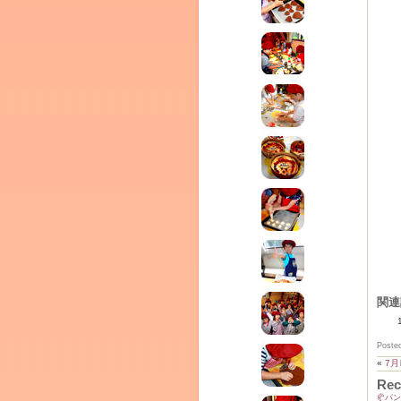
テラ
クレモンティーヌ – 新百合ヶ丘の料理教
ム
ーヌ
インス
関連
Poste
タグラ
«
7
室・テイクアウト Clémentine (produced
Rec
🥐パ