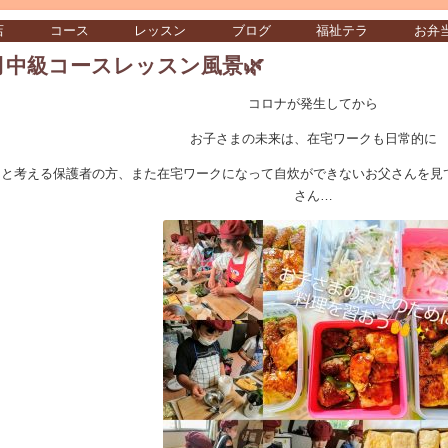
店
コース
レッスン
ブログ
福祉テラ
お弁
月中級コースレッスン風景🌿
コロナが発生してから
お子さまの未来は、在宅ワークも日常的に
ると考える保護者の方、また在宅ワークになって自炊ができないお父さんを見
さん…