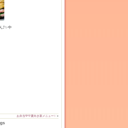
⤴️✨中
お弁当💚💛夏向き新メニュー✨
»
ags