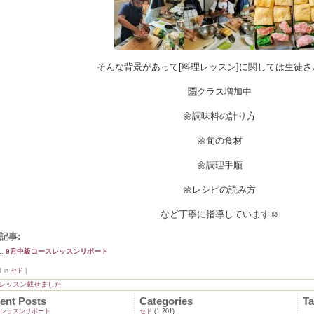
そんな背景があって[料理レッスン]に関しては生徒さん
🈵クラス増加中
🌼調味料の計り方
🌼旬の食材
🌼調理手順
🌼レシピの読み方
など丁寧に指導しています☺️
記事:
9月中級コースレッスンリポート
d in
セド
|
月レッスン載せました
ent Posts
Categories
T
ンレッスンリポート
セド
(1,201)