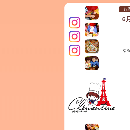
お
6
インス
な
クレモ
TERRA
タグラ
ンティ