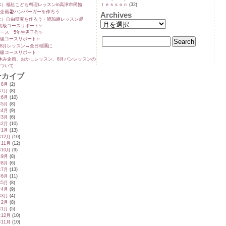
9(水）福祉こども料理レッスンin高津市民館
ｌｅｓｓｏｎ
(32)
企画🏖️ハンバーガーを作ろう
Archives
5(土）自由研究を作ろう・琥珀糖レッスン🌈
初級コースリポート✨️
ース 5年生男子作✨️
級コースリポート✨️
8月レッスン→全日程🈵に
級コースリポート
休み企画、おかしレッスン、8月パンレッスンの
ついて
ーカイブ
年8月
(2)
年7月
(8)
年6月
(10)
年5月
(8)
年4月
(9)
年3月
(6)
年2月
(10)
年1月
(13)
年12月
(10)
年11月
(12)
年10月
(9)
年9月
(8)
年8月
(6)
年7月
(13)
年6月
(11)
年5月
(8)
年4月
(9)
年3月
(4)
年2月
(8)
年1月
(5)
年12月
(10)
年11月
(10)