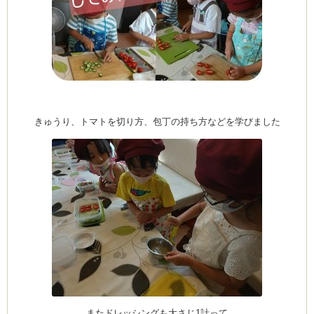
ーヌ
ム
インス
きゅうり、トマトを切り方、包丁の持ち方などを学びました
室・テイクアウト Clémentine (produced
タグラ
またドレッシングも大さじ1計って