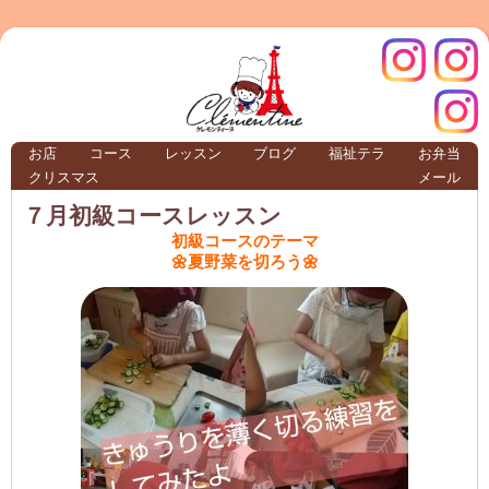
クレモ
インス
お店
コース
レッスン
ブログ
福祉テラ
お弁当
クリスマス
メール
TERRA
７月初級コースレッスン
初級コースのテーマ
🌼夏野菜を切ろう🌼
クレモンティーヌ – 新百合ヶ丘の料理教
ンティ
タグラ
テラ