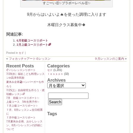
すごーい👏✨ブラボーレベル👏✨
9月からはいよいよ🔥を使った調理に入ります
木曜日クラス募集中🍀
関連記事:
6月初級コースリポート
2月上級コースリポート🌈
Posted in
セド
|
«
フォカッチャアート🎨レッスン
９月レッスンのご案内
»
Recent Posts
Categories
🥐パンレッスンリポート
セド
(1,201)
7/29(水）福祉こども料理レッス
ｌｅｓｓｏｎ
(32)
ンin高津市民館
Archives
夏休み企画🏖️ハンバーガーを作
ろう
7/25(土）自由研究を作ろう・琥
珀糖レッスン🌈
7月 初級コースリポート✨️
上級コース 5年生男子作✨️
７月上級コースリポート✨️
７月、8月レッスン→全日程🈵
Tags
に
７月中級コースリポート
7月夏休み企画、おかしレッス
ン、8月パンレッスンの詳細に
ついて