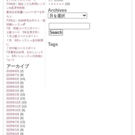
🥐パンレッスンリポート
セド
(1,201)
7/29(水）福祉こども料理レッス
ｌｅｓｓｏｎ
(32)
ンin高津市民館
Archives
夏休み企画🏖️ハンバーガーを作
ろう
7/25(土）自由研究を作ろう・琥
珀糖レッスン🌈
ーヌ
ム
7月 初級コースリポート✨️
上級コース 5年生男子作✨️
７月上級コースリポート✨️
インス
７月、8月レッスン→全日程🈵
Tags
に
７月中級コースリポート
7月夏休み企画、おかしレッス
ン、8月パンレッスンの詳細に
室・テイクアウト Clémentine (produced
ついて
アーカイブ
2026年8月
(2)
2026年7月
(8)
2026年6月
(10)
2026年5月
(8)
2026年4月
(9)
2026年3月
(6)
2026年2月
(10)
2026年1月
(13)
タグラ
2025年12月
(10)
2025年11月
(12)
2025年10月
(9)
2025年9月
(8)
2025年8月
(6)
2025年7月
(13)
2025年6月
(11)
2025年5月
(8)
2025年4月
(9)