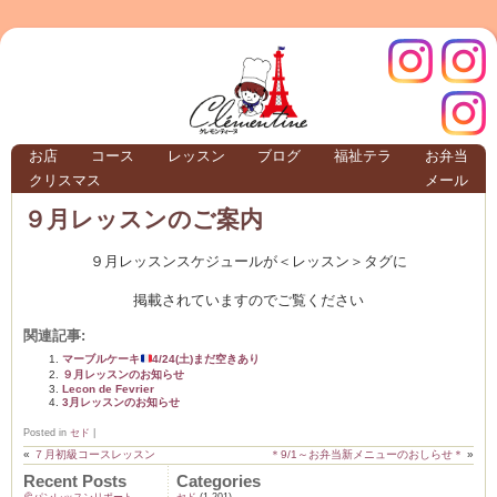
クレモ
インス
お店
コース
レッスン
ブログ
福祉テラ
お弁当
クリスマス
メール
TERRA
９月レッスンのご案内
９月レッスンスケジュールが＜レッスン＞タグに
クレモンティーヌ – 新百合ヶ丘の料理教
掲載されていますのでご覧ください
関連記事:
マーブルケーキ
4/24(土)まだ空きあり
ンティ
タグラ
９月レッスンのお知らせ
Lecon de Fevrier
3月レッスンのお知らせ
テラ
Posted in
セド
|
«
７月初級コースレッスン
＊9/1～お弁当新メニューのおしらせ＊
»
Recent Posts
Categories