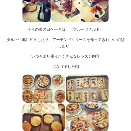
ーヌ
ム
今年の母の日ケーキは、『フルーツタルト』
インス
タルト生地にピケしたり、アーモンドクリームを作ってきれいにのば
したり…
いつもより盛りだくさんなレッスン内容
室・テイクアウト Clémentine (produced
になりました🙌
タグラ