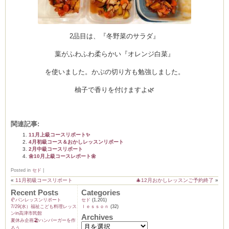
2品目は、『冬野菜のサラダ』
葉がふわふわ柔らかい『オレンジ白菜』
を使いました。かぶの切り方も勉強しました。
柚子で香りを付けますよ🌿
関連記事:
11月上級コースリポート✨
4月初級コース＆おかしレッスンリポート
2月中級コースリポート
🌼10月上級コースレポート🌼
Posted in
セド
|
«
11月初級コースリポート
🎄12月おかしレッスンご予約終了
»
Recent Posts
Categories
🥐パンレッスンリポート
セド
(1,201)
7/29(水）福祉こども料理レッス
ｌｅｓｓｏｎ
(32)
ンin高津市民館
Archives
夏休み企画🏖️ハンバーガーを作
ろう