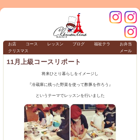
クレモ
インス
お店
コース
レッスン
ブログ
福祉テラ
お弁当
クリスマス
メール
TERRA
11月上級コースリポート
将来ひとり暮らしをイメージし
クレモンティーヌ – 新百合ヶ丘の料理教
『冷蔵庫に残った野菜を使って酢豚を作ろう』
というテーマでレッスンを行いました
ンティ
タグラ
テラ