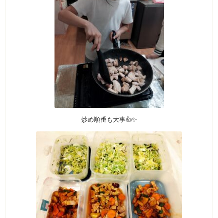
ム
by CEDO)
炒め順番も大事👍✨