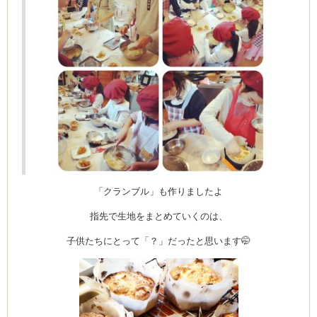
ーヌ
ム
インス
室・テイクアウト Clémentine (produced
「クランブル」も作りましたよ
指先で生地をまとめていくのは、
タグラ
子供たちにとって「？」だったと思います🤭