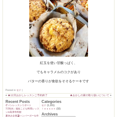
ム
by CEDO)
紅玉を使い甘酸っぱく、
でもキャラメルのコクがあり
バターの香りが食欲をそそるケーキです
Posted in
セド
|
«
🎄12月おかしレッスンご予約終了
🎄おかしの家の取り扱いについて
»
Recent Posts
Categories
🥐パンレッスンリポート
セド
(1,201)
7/29(水）福祉こども料理レッス
ｌｅｓｓｏｎ
(32)
ンin高津市民館
Archives
夏休み企画🏖️ハンバーガーを作