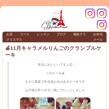
クレモ
インス
お店
コース
レッスン
ブログ
福祉テラ
お弁当
クリスマス
メール
TERRA
🍎11月キャラメルりんごのクランブルケ
ーキ
クレモンティーヌ – 新百合ヶ丘の料理教
本当においしいですよ😊
このケーキ🍎
ンティ
タグラ
まさに家庭で作る温かみのあるケーキです
お子様が作りやすい様にアレンジしました
テラ