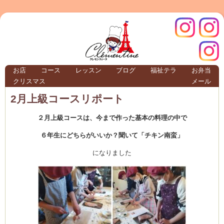
クレモ
インス
お店
コース
レッスン
ブログ
福祉テラ
お弁当
クリスマス
メール
TERRA
2月上級コースリポート
２月上級コースは、今まで作った基本の料理の中で
クレモンティーヌ – 新百合ヶ丘の料理教
６年生にどちらがいいか？聞いて「チキン南蛮」
になりました
ンティ
タグラ
テラ