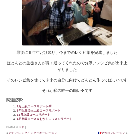
最後に６年生だけ残り、今までのレシピ集を完成しました
ほとんどの生徒さんが長く通ってくれたので分厚いレシピ集が出来上
がりました
そのレシピ集を使って未来の自分に向けてどんどん作ってほしいです
それが私の唯一の願い🍀です
関連記事:
2月上級コースリポート🌈
6年生最後☺️上級コースリポート
11月上級コースリポート
4月初級コース＆おかしレッスンリポート
Posted in
セド
|
«
2/12バレンタインクッキーレッスン
マカロンレッスン
»