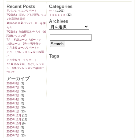
Recent Posts
Categories
🥐パンレッスンリポート
セド
(1,201)
7/29(水）福祉こども料理レッス
ｌｅｓｓｏｎ
(32)
ンin高津市民館
Archives
夏休み企画🏖️ハンバーガーを作
ろう
7/25(土）自由研究を作ろう・琥
珀糖レッスン🌈
7月 初級コースリポート✨️
上級コース 5年生男子作✨️
７月上級コースリポート✨️
７月、8月レッスン→全日程🈵
Tags
に
７月中級コースリポート
7月夏休み企画、おかしレッス
ン、8月パンレッスンの詳細に
ついて
アーカイブ
2026年8月
(2)
2026年7月
(8)
2026年6月
(10)
2026年5月
(8)
2026年4月
(9)
2026年3月
(6)
2026年2月
(10)
2026年1月
(13)
2025年12月
(10)
2025年11月
(12)
2025年10月
(9)
2025年9月
(8)
2025年8月
(6)
2025年7月
(13)