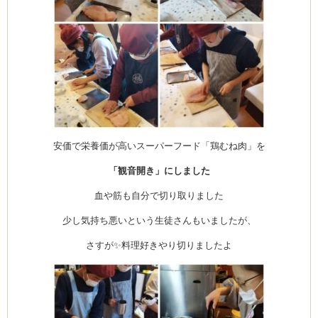
ーヌ
ム
インス
室・テイクアウト Clémentine (produced
安価で栄養価が高いスーパーフード「鶏むね肉」を
「観音開き」にしました
血や筋も自分で切り取りました
少し気持ち悪いという生徒さんもいましたが、
タグラ
さすが✨料理好きやり切りましたよ