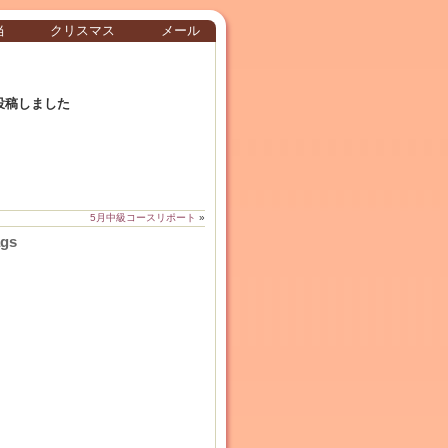
当
クリスマス
メール
投稿しました
5月中級コースリポート
»
ags