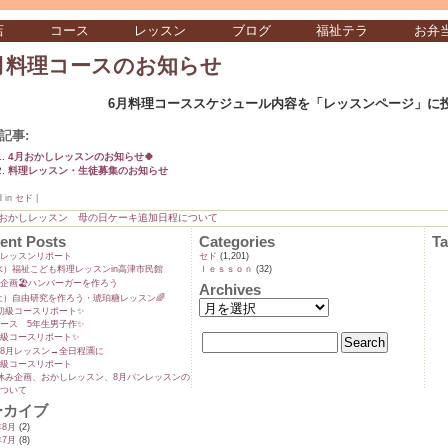
店
コース
レッスン
ブログ
福祉テラ
お弁
月料理コースのお知らせ
6月料理コーススケジュール内容を「レッスンページ」に
記事:
4月おかしレッスンのお知らせ🍀
料理レッスン・生徒募集のお知らせ
d in
セド
|
月おかしレッスン 母の日ケーキ追加日程について
ent Posts
Categories
T
ンレッスンリポート
セド
(1,201)
9(水）福祉こども料理レッスンin高津市民館
ｌｅｓｓｏｎ
(32)
企画🏖️ハンバーガーを作ろう
Archives
5(土）自由研究を作ろう・琥珀糖レッスン🌈
初級コースリポート✨️
ース 5年生男子作✨️
級コースリポート✨️
8月レッスン→全日程🈵に
級コースリポート
休み企画、おかしレッスン、8月パンレッスンの
ついて
ーカイブ
年8月
(2)
年7月
(8)