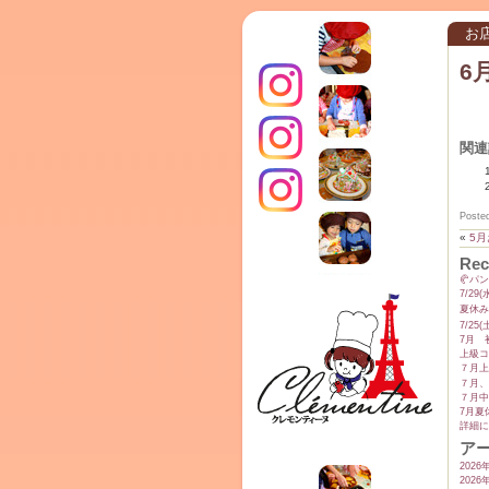
お
6
関連
インス
Poste
クレモ
«
5
Rec
TERRA
🥐パ
7/2
夏休み
7/2
7月 
上級コ
７月上
７月、
タグラ
７月中
7月夏
詳細に
ンティ
ア
2026
2026