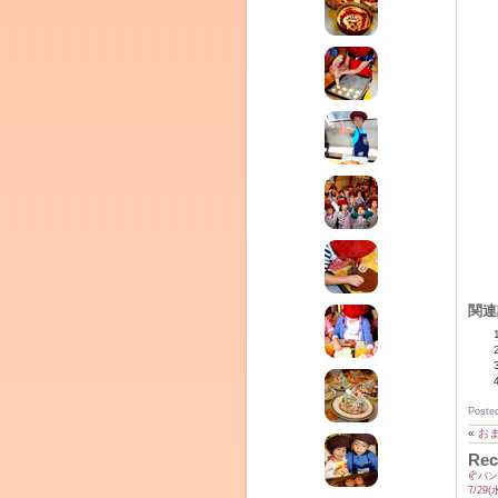
関連
Poste
«
お
Rec
🥐パ
7/2