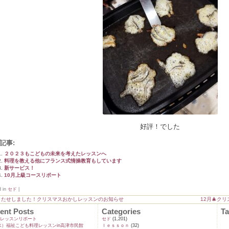
好評！でした
記事:
２０２３もこどもの未来を考えたレッスンへ
料理を教える他にフランス式情操教育もしています
新サービス！
10月上級コースリポート
d in
セド
|
またせしました！クリスマスおかしレッスンのお知らせ
12月🎄ク
ent Posts
Categories
T
ンレッスンリポート
セド
(1,201)
9(水）福祉こども料理レッスンin高津市民館
ｌｅｓｓｏｎ
(32)