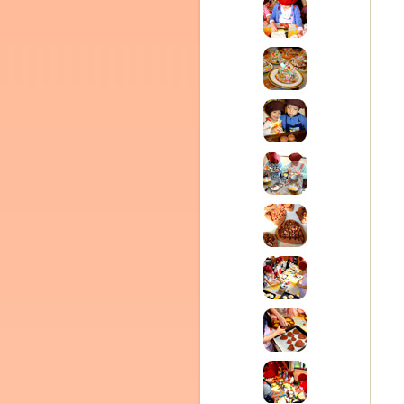
ム
by CEDO)