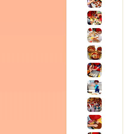
テラ
クレモンティーヌ – 新百合ヶ丘の料理教
ム
ーヌ
インス
タグラ
室・テイクアウト Clémentine (produced