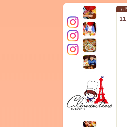
お
1
インス
クレモ
TERRA
タグラ
ンティ