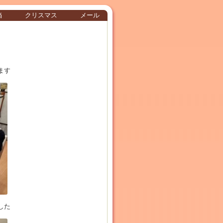
当
クリスマス
メール
ます
した