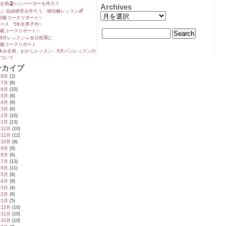
企画🏖️ハンバーガーを作ろう
Archives
5(土）自由研究を作ろう・琥珀糖レッスン🌈
初級コースリポート✨️
ース 5年生男子作✨️
級コースリポート✨️
8月レッスン→全日程🈵に
級コースリポート
休み企画、おかしレッスン、8月パンレッスンの
ついて
ーカイブ
年8月
(2)
年7月
(8)
年6月
(10)
年5月
(8)
年4月
(9)
年3月
(6)
年2月
(10)
年1月
(13)
年12月
(10)
年11月
(12)
年10月
(9)
年9月
(8)
年8月
(6)
年7月
(13)
年6月
(11)
年5月
(8)
年4月
(9)
年3月
(4)
年2月
(8)
年1月
(5)
年12月
(10)
年11月
(10)
年10月
(10)