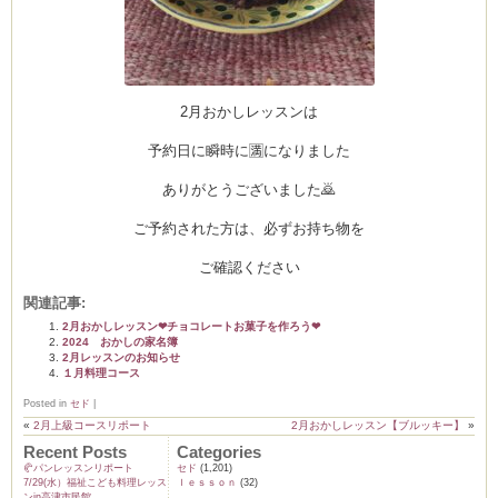
ーヌ
ム
2月おかしレッスンは
インス
予約日に瞬時に🈵になりました
ありがとうございました🙇
室・テイクアウト Clémentine (produced
ご予約された方は、必ずお持ち物を
ご確認ください
関連記事:
2月おかしレッスン❤チョコレートお菓子を作ろう❤
2024 おかしの家名簿
2月レッスンのお知らせ
タグラ
１月料理コース
Posted in
セド
|
«
2月上級コースリポート
2月おかしレッスン【ブルッキー】
»
Recent Posts
Categories
🥐パンレッスンリポート
セド
(1,201)
7/29(水）福祉こども料理レッス
ｌｅｓｓｏｎ
(32)
ンin高津市民館