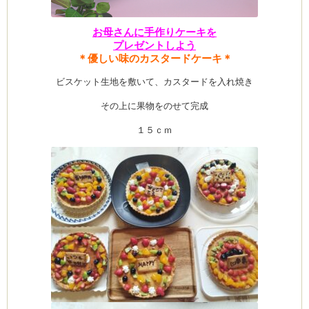
お母さんに手作りケーキを
プレゼントしよう
＊優しい味のカスタードケーキ＊
ーヌ
ム
ビスケット生地を敷いて、カスタードを入れ焼き
インス
その上に果物をのせて完成
１５ｃｍ
室・テイクアウト Clémentine (produced
タグラ