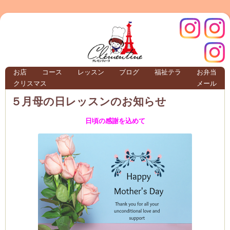
クレモ
インス
お店
コース
レッスン
ブログ
福祉テラ
お弁当
クリスマス
メール
TERRA
５月母の日レッスンのお知らせ
日頃の感謝を込めて
クレモンティーヌ – 新百合ヶ丘の料理教
ンティ
タグラ
テラ