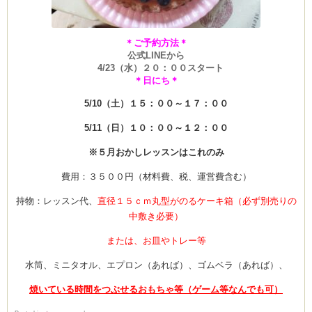
＊ご予約方法＊
公式LINEから
4/23（水）２０：００スタート
＊日にち＊
5/10（土）１５：００～１７：００
5/11（日）１０：００～１２：００
※５月おかしレッスンはこれのみ
費用：３５００円（材料費、税、運営費含む）
持物：レッスン代、
直径１５ｃｍ丸型がのるケーキ箱（必ず別売りの
中敷き必要）
または、お皿やトレー等
水筒、ミニタオル、エプロン（あれば）、ゴムベラ（あれば）、
焼いている時間をつぶせるおもちゃ等（ゲーム等なんでも可）