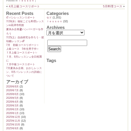
Posted in
ｌｅｓｓｏｎ
|
«
4月上級コースリポート
5月料理コース
»
Recent Posts
Categories
🥐パンレッスンリポート
セド
(1,201)
7/29(水）福祉こども料理レッス
ｌｅｓｓｏｎ
(32)
ンin高津市民館
Archives
夏休み企画🏖️ハンバーガーを作
ろう
7/25(土）自由研究を作ろう・琥
珀糖レッスン🌈
7月 初級コースリポート✨️
上級コース 5年生男子作✨️
７月上級コースリポート✨️
７月、8月レッスン→全日程🈵
Tags
に
７月中級コースリポート
7月夏休み企画、おかしレッス
ン、8月パンレッスンの詳細に
ついて
アーカイブ
2026年8月
(2)
2026年7月
(8)
2026年6月
(10)
2026年5月
(8)
2026年4月
(9)
2026年3月
(6)
2026年2月
(10)
2026年1月
(13)
2025年12月
(10)
2025年11月
(12)
2025年10月
(9)
2025年9月
(8)