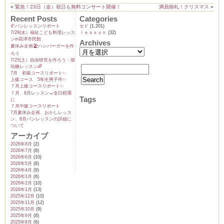
«
緊急！23日（金）祝日も無料コンサート開催！
満員御礼！クリスマス
»
Recent Posts
Categories
🥐パンレッスンリポート
セド
(1,201)
7/29(水）福祉こども料理レッス
ｌｅｓｓｏｎ
(32)
ンin高津市民館
Archives
夏休み企画🏖️ハンバーガーを作
ろう
7/25(土）自由研究を作ろう・琥
珀糖レッスン🌈
7月 初級コースリポート✨️
上級コース 5年生男子作✨️
７月上級コースリポート✨️
７月、8月レッスン→全日程🈵
Tags
に
７月中級コースリポート
7月夏休み企画、おかしレッス
ン、8月パンレッスンの詳細に
ついて
アーカイブ
2026年8月
(2)
2026年7月
(8)
2026年6月
(10)
2026年5月
(8)
2026年4月
(9)
2026年3月
(6)
2026年2月
(10)
2026年1月
(13)
2025年12月
(10)
2025年11月
(12)
2025年10月
(9)
2025年9月
(8)
2025年8月
(6)