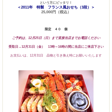
という方にピッタリ！
＜2011年 特製 フランス風おせち（3段）＞
25,000円（税込）
ーヌ
ム
限定 ４０ 個
インス
ご予約は、12月25日（日）まで直接当店までお電話ください
受取日→12月31日（金） 13時～16時の間に当店にご来店下さい
室・テイクアウト Clémentine (produced
お支払いは、12月31日 品物と引き換え時にお願いいたします
タグラ