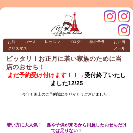
クレモ
インス
お店
コース
レッスン
ブログ
福祉テラ
お弁当
クリスマス
メール
TERRA
ピッタリ！お正月に若い家族のために当
店のおせち！
クレモンティーヌ – 新百合ヶ丘の料理教
まだ予約受け付けます！！→
受付終了いたし
ました12/25
今年も沢山のご予約誠にありがとうございました！
ンティ
タグラ
テラ
若い方に大人気！ 孫や子供が来るから用意したおせちだけ
では足りない！