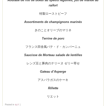
Roulade de rôti de boeuf au xpetits légumes, jus de viande au
raifort
特製ローストビーフ
Assortiments de champignons marinés
きのことオリーブのマリネ
Terrine de porc
フランス田舎風パテ・ド・カンパーニュ
Saucisse de Morteau salade de lentilles
レンズ豆と豚肉のテリーヌ ゼリー寄せ
Gateau d’Asperge
アスパラガスのケーキ
Rillette
リエット
Posted in
セド
|