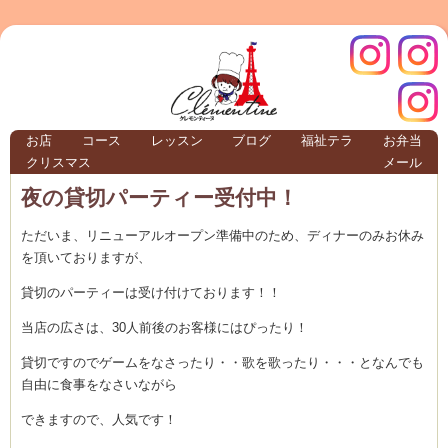
クレモ
インス
お店
コース
レッスン
ブログ
福祉テラ
お弁当
クリスマス
メール
TERRA
夜の貸切パーティー受付中！
ただいま、リニューアルオープン準備中のため、ディナーのみお休み
クレモンティーヌ – 新百合ヶ丘の料理教
を頂いておりますが、
貸切のパーティーは受け付けております！！
当店の広さは、30人前後のお客様にはぴったり！
ンティ
タグラ
貸切ですのでゲームをなさったり・・歌を歌ったり・・・となんでも
テラ
自由に食事をなさいながら
できますので、人気です！