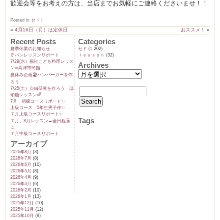
歓迎会等をお考えの方は、当店までお気軽にご連絡くださいませ！！
Posted in
セド
|
«
4月16日（月）は定休日
おススメ！
»
Recent Posts
Categories
ーヌ
ム
夏季休業のお知らせ
セド
(1,202)
🥐パンレッスンリポート
ｌｅｓｓｏｎ
(32)
7/29(水）福祉こども料理レッス
Archives
インス
ンin高津市民館
夏休み企画🏖️ハンバーガーを作
ろう
7/25(土）自由研究を作ろう・琥
室・テイクアウト Clémentine (produced
珀糖レッスン🌈
7月 初級コースリポート✨️
上級コース 5年生男子作✨️
７月上級コースリポート✨️
Tags
７月、8月レッスン→全日程🈵
に
７月中級コースリポート
アーカイブ
2026年8月
(3)
2026年7月
(8)
タグラ
2026年6月
(10)
2026年5月
(8)
2026年4月
(9)
2026年3月
(6)
2026年2月
(10)
2026年1月
(13)
2025年12月
(10)
2025年11月
(12)
2025年10月
(9)