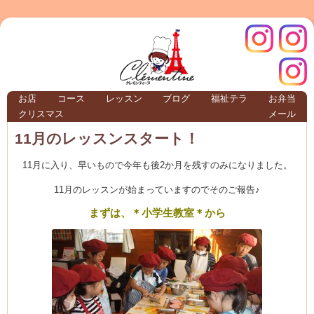
クレモ
インス
お店
コース
レッスン
ブログ
福祉テラ
お弁当
クリスマス
メール
TERRA
11月のレッスンスタート！
11月に入り、早いもので今年も後2か月を残すのみになりました。
クレモンティーヌ – 新百合ヶ丘の料理教
11月のレッスンが始まっていますのでそのご報告♪
まずは、＊小学生教室＊から
ンティ
タグラ
テラ