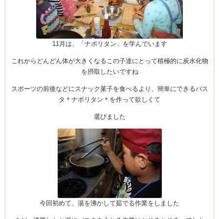
ーヌ
ム
11月は、「ナポリタン」を学んでいます
これからどんどん体が大きくなるこの子達にとって積極的に炭水化物
インス
を摂取したいですね
スポーツの前後などにスナック菓子を食べるより、簡単にできるパス
室・テイクアウト Clémentine (produced
タ＊ナポリタン＊を作って欲しくて
選びました
タグラ
今回初めて、湯を沸かして茹でる作業をしました