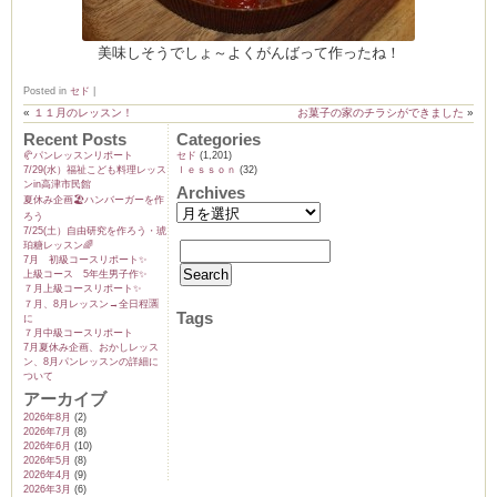
美味しそうでしょ～よくがんばって作ったね！
Posted in
セド
|
«
１１月のレッスン！
お菓子の家のチラシができました
»
Recent Posts
Categories
🥐パンレッスンリポート
セド
(1,201)
7/29(水）福祉こども料理レッス
ｌｅｓｓｏｎ
(32)
ンin高津市民館
Archives
夏休み企画🏖️ハンバーガーを作
ろう
7/25(土）自由研究を作ろう・琥
珀糖レッスン🌈
7月 初級コースリポート✨️
上級コース 5年生男子作✨️
７月上級コースリポート✨️
７月、8月レッスン→全日程🈵
Tags
に
７月中級コースリポート
7月夏休み企画、おかしレッス
ン、8月パンレッスンの詳細に
ついて
アーカイブ
2026年8月
(2)
2026年7月
(8)
2026年6月
(10)
2026年5月
(8)
2026年4月
(9)
2026年3月
(6)