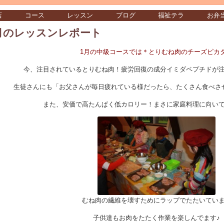
店
コース
レッスン
ブログ
福祉テラ
お弁
月のレッスンレポート
1月の中級コースでは＊とりむね肉のチーズピカ
今、注目されているとりむね肉！疲労回復の成分イミダペプチドが
生徒さんにも「お父さんが毎日疲れている様だったら、たくさん食べさ
また、安価で高たんぱく低カロリー！まさに家庭料理に向い
むね肉の繊維を壊すためにラップでたたいてい
子供達もお肉をたたく作業を楽しんでます♪