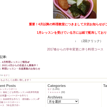
重要！4月以降の料理教室につきまして大切お知らせが
1月レッスンを受けている方には紙で配布しており
↓ （2回クリック）
2017春からの学年変更に伴う料理コース
記事:
4月料理レッスンご報告🌿
2021.4月からの生徒さん募集中！
料理レッスン・生徒募集のお知らせ
d in
セド
|
年もよろしくお願い致します！
ent Posts
Categories
T
ンレッスンリポート
セド
(1,201)
9(水）福祉こども料理レッスンin高津市民館
ｌｅｓｓｏｎ
(32)
企画🏖️ハンバーガーを作ろう
Archives
5(土）自由研究を作ろう・琥珀糖レッスン🌈
初級コースリポート✨️
ース 5年生男子作✨️