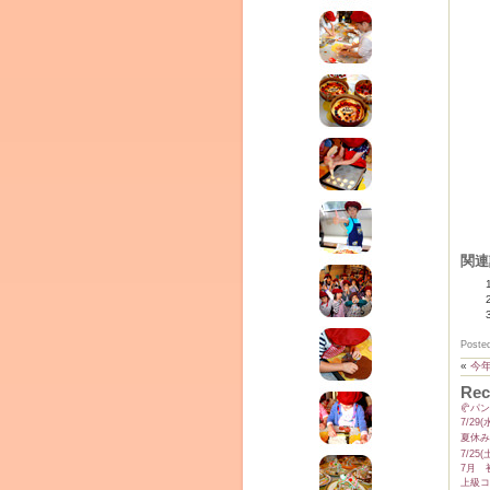
関連
Poste
«
今
Rec
🥐パ
7/2
夏休み
7/2
7月 
上級コ