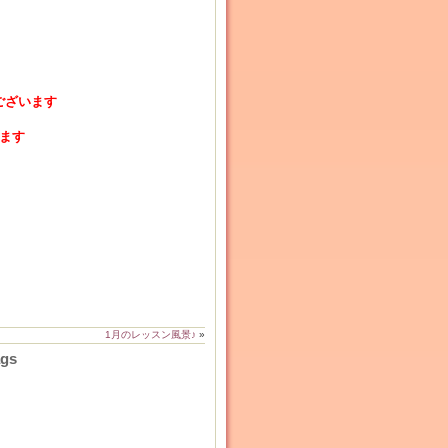
ございます
ます
1月のレッスン風景♪
»
ags