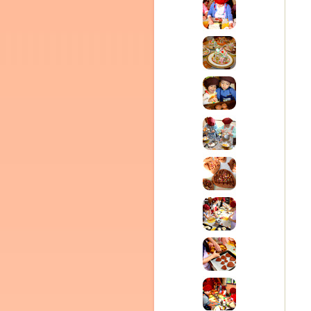
ム
by CEDO)