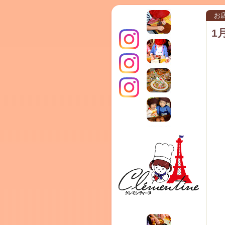
お
1
インス
クレモ
TERRA
タグラ
ンティ