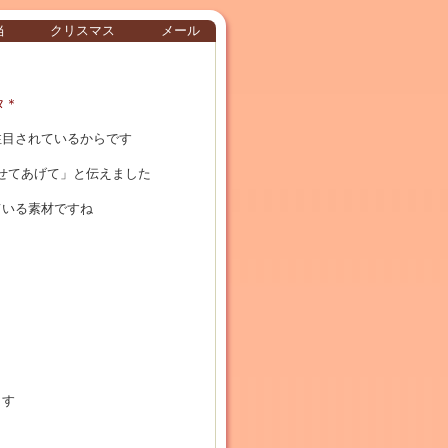
当
クリスマス
メール
タ＊
注目されているからです
せてあげて」と伝えました
ている素材ですね
ます