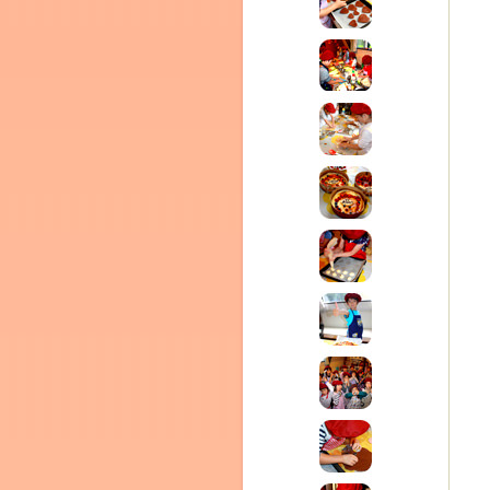
テラ
クレモンティーヌ – 新百合ヶ丘の料理教
ム
ーヌ
インス
タグラ
室・テイクアウト Clémentine (produced